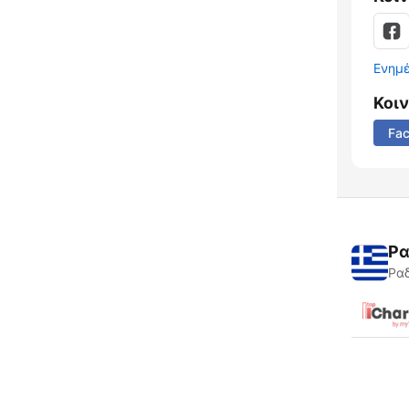
Ενημ
Κοι
Fa
Ρα
Ραδ