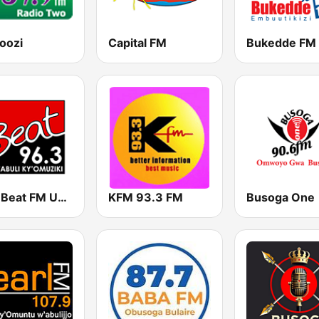
oozi
Capital FM
Bukedde FM
96.3 Beat FM Uganda
KFM 93.3 FM
Busoga One