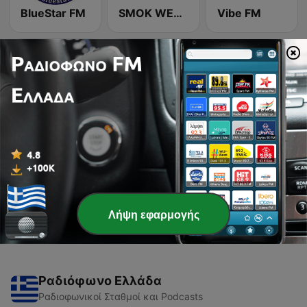
BlueStar FM
SMOK WEBRADIO
Vibe FM
Radio Cocktail 89.0 FM
Perfect Radio
Σελίδα
2
από
2
<
2
Λήψη εφαρμογής
Ραδιόφωνο Ελλάδα
Ραδιοφωνικοί Σταθμοί και Podcasts