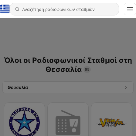
Όλοι οι Ραδιοφωνικοί Σταθμοί στη
Θεσσαλία
65
Θεσσαλία