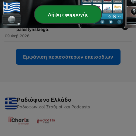
16 Φεβ 2026
Λήψη εφαρμογής
-
141
Odcinek 21: Powrót ostatniego zakładnika.
Podsumowanie konfliktu izraelsko-
palestyńskiego.
09 Φεβ 2026
Εμφάνιση περισσότερων επεισοδίων
Ραδιόφωνο Ελλάδα
Ραδιοφωνικοί Σταθμοί και Podcasts