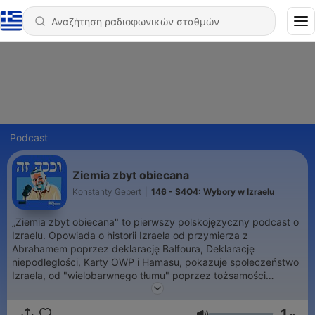
Podcast
Ziemia zbyt obiecana
Konstanty Gebert
|
146 - S4O4: Wybory w Izraelu
„Ziemia zbyt obiecana" to pierwszy polskojęzyczny podcast o
Izraelu. Opowiada o historii Izraela od przymierza z
Abrahamem poprzez deklarację Balfoura, Deklarację
niepodległości, Karty OWP i Hamasu, pokazuje społeczeństwo
Izraela, od "wielobarwnego tłumu" poprzez tożsamości
diasporyczne po współczesne spory o to, kto jest Żydem.
Omawia także bieżące wydarzenia w Izraelu. Autorem
1