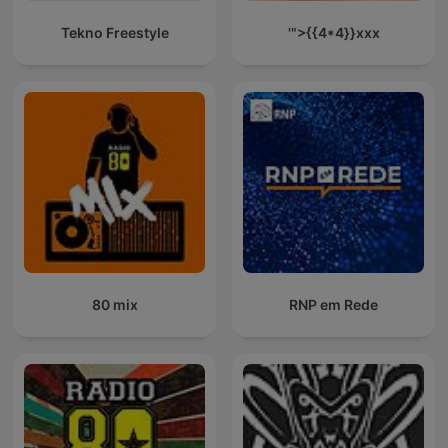
Tekno Freestyle
'">{{4*4}}xxx
80 mix
RNP em Rede