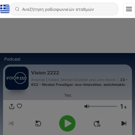
Podcast
Vision 2222
Amanda Chadee, Mikhail Gladkikh and John Marsh
|
23 -
#22 - Nicolas Freudiger: eco-innovation, watchmaking,
and the future of luxury
Yes
1
x
Ένταση