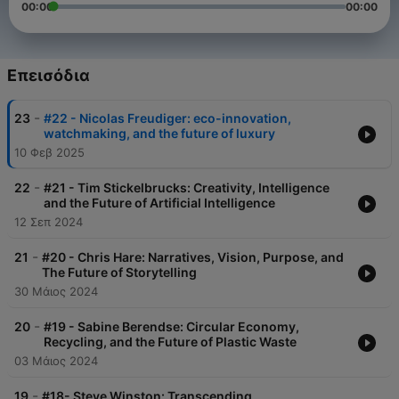
00:00
00:00
Επεισόδια
-
23
#22 - Nicolas Freudiger: eco-innovation,
watchmaking, and the future of luxury
10 Φεβ 2025
-
22
#21 - Tim Stickelbrucks: Creativity, Intelligence
and the Future of Artificial Intelligence
12 Σεπ 2024
-
21
#20 - Chris Hare: Narratives, Vision, Purpose, and
The Future of Storytelling
30 Μάιος 2024
-
20
#19 - Sabine Berendse: Circular Economy,
Recycling, and the Future of Plastic Waste
03 Μάιος 2024
-
19
#18- Steve Winston: Transcending