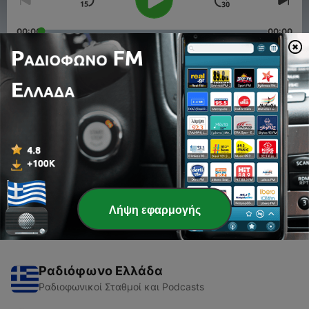
00:00
00:00
Επεισόδια
-
9
NBA-rájátszás,- podcast tippek - 05/17
17 Μάιος 2021
-
8
Helyzetjelentő - 04/23
23 Απρ 2021
Λήψη εφαρμογής
Ραδιόφωνο Ελλάδα
Ραδιοφωνικοί Σταθμοί και Podcasts