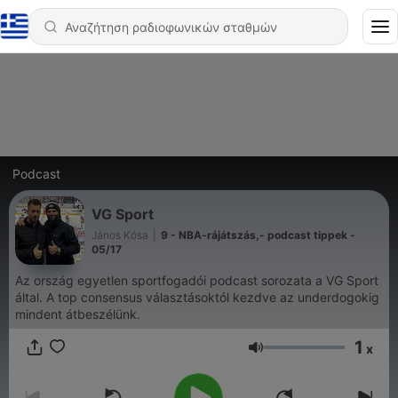
Podcast
VG Sport
János Kósa
|
9 - NBA-rájátszás,- podcast tippek -
05/17
Az ország egyetlen sportfogadói podcast sorozata a VG Sport
által. A top consensus választásoktól kezdve az underdogokig
mindent átbeszélünk.
1
x
Ένταση