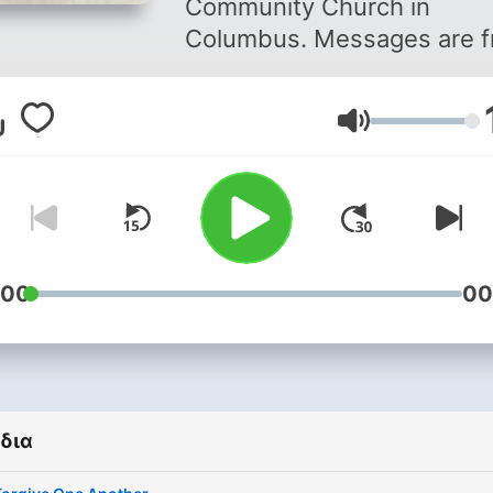
Community Church in
Columbus. Messages are 
various preachers at all
congregations: Short North
Ένταση
Tri-City, and West.
:00
00
δια