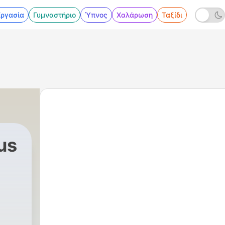
Εργασία
Γυμναστήριο
Ύπνος
Χαλάρωση
Ταξίδι
us
1329 - Forgive One Another