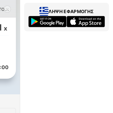
from
ΛΉΨΗ ΕΦΑΡΜΟΓΉΣ
,
1
x
:00