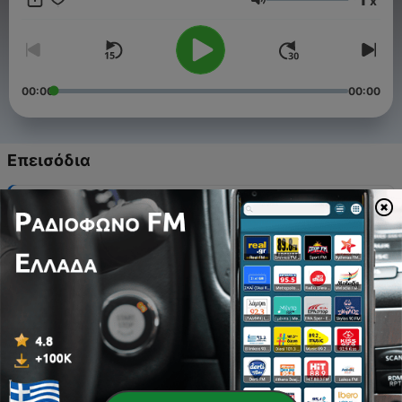
x
Unterhaltung.
Ένταση
00:00
00:00
Επεισόδια
-
50
50 Rachel bi Let‘s Dance
19 Μάιος 2026
-
49
49 We are back
28 Απρ 2026
-
48
48 Merry Christmas and Happy New Year
21 Δεκ 2025
-
47
47 Blablablablau
05 Νοέ 2025