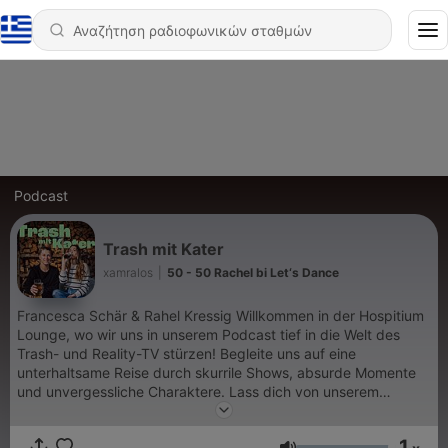
Podcast
Trash mit Kater
xamralos
|
50 - 50 Rachel bi Let‘s Dance
Francesca Schär & Rahel Kressig Willkommen in der Hospitium
Lounge, wo wir uns in unserem Podcast tief in die Welt des
Trash- und Reality-TV stürzen! Begleite uns auf eine
unterhaltsame Reise durch skurrile Shows, absurde Momente
und unvergessliche Charaktere. Lass dich von unserem
humorvollen Blick auf die Welt des Trash-TV verführen und
tauche ein in die faszinierende Welt der schrägen
1