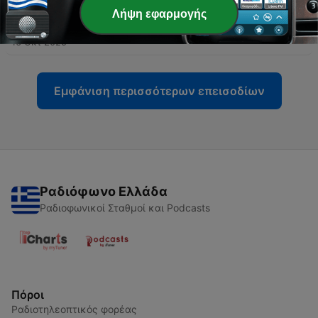
Λήψη εφαρμογής
-
46
46 TUUT
16 Οκτ 2025
Εμφάνιση περισσότερων επεισοδίων
Ραδιόφωνο Ελλάδα
Ραδιοφωνικοί Σταθμοί και Podcasts
Πόροι
Ραδιοτηλεοπτικός φορέας