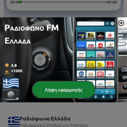
00:00
00:00
Επεισόδια
-
3
Embarazó a temprana edad
03 Οκτ 2020
-
2
historia del Trap
02 Οκτ 2020
-
1
Es inicio del Trap
01 Οκτ 2020
Λήψη εφαρμογής
Ραδιόφωνο Ελλάδα
Ραδιοφωνικοί Σταθμοί και Podcasts