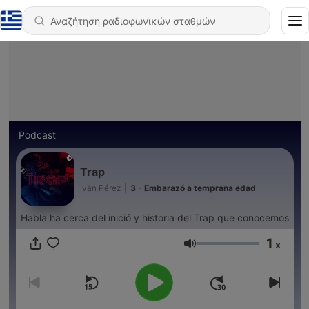
Podcast
Trap
Iván Pérez
|
3 - Embarazó a temprana edad
Habla ha cerca del inició y historia del Trap que conocemos
1
x
Ένταση