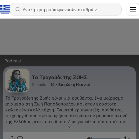
Podcast
Το Τραγούδι της ΖΩΗΣ
Soundis
|
14 - Βασιλική Νταντά
Το Τραγούδι της Ζωής είναι μία κουβέντα, ένα μοίρασμα
ανάμεσα στη Ζωή Παπαδοπούλου και στον εκάστοτε
καλεσμένο καλλιτέχνη. Γνωστοί ερμηνευτές, συνθέτες,
στιχουργοί, που έχουν αφήσει ιστορία στην μουσική σκηνή
της Ελλάδας, και που η ίδια η Ζωή γνωρίζει μέσα από την
μακρόχρονη πορεία της στο τραγούδι, αλλά και νεότεροι
καλλιτέχνες που αφήνουν το αποτύπωμά τους στον χώρο
1