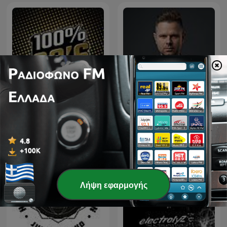
Downtown - House & Tech
100% 90
house
Λήψη εφαρμογής