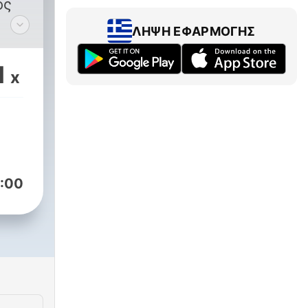
ΛΉΨΗ ΕΦΑΡΜΟΓΉΣ
1
x
ά ή
υν
:00
θα
ο,