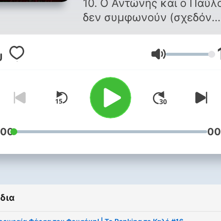
10. Ο Αντώνης και ο Παύλος
δεν συμφωνούν (σχεδόν
ποτέ), αλλά σίγουρα θα σε
κάνουν να γελάσεις, να
Ένταση
θυμηθείς και να
αναθεωρήσεις. Σε αυτό το
video podcast, τα πιο καυτ
τα πιο cult θέματα μπαίνο
στη σειρά -με φωνές,
χιούμορ, συγκρούσεις και
:00
00
εκπλήξεις. Ranking όπως 
'πρεπε να είναι: Αυθόρμητ
ακομπλεξάριστο, καλό.
δια