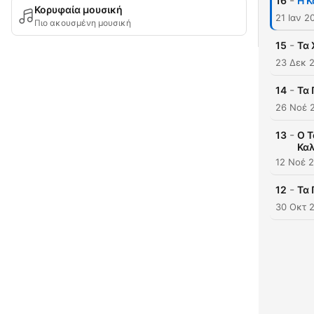
-
16
Η Κ
Κορυφαία μουσική
21 Ιαν 2
Πιο ακουσμένη μουσική
-
15
Τα 
23 Δεκ 
-
14
Τα 
26 Νοέ 
-
13
O Τ
Καλ
12 Νοέ 
-
12
Τα 
30 Οκτ 