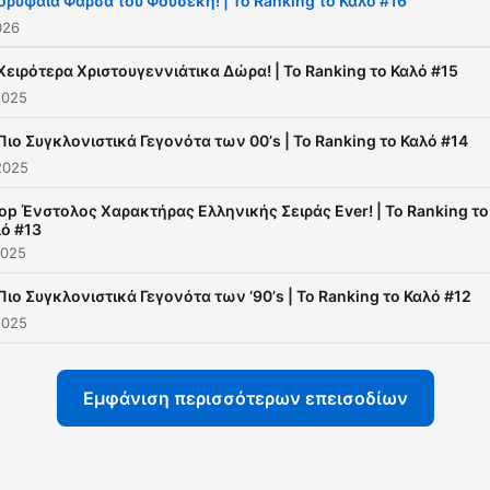
ορυφαία Φάρσα του Φουσέκη! | To Ranking το Καλό #16
026
Χειρότερα Χριστουγεννιάτικα Δώρα! | To Ranking το Καλό #15
2025
Πιο Συγκλονιστικά Γεγονότα των 00’s | To Ranking το Καλό #14
2025
οp Ένστολος Χαρακτήρας Ελληνικής Σειράς Ever! | To Ranking το
ό #13
2025
Πιο Συγκλονιστικά Γεγονότα των ‘90’s | To Ranking το Καλό #12
2025
Εμφάνιση περισσότερων επεισοδίων