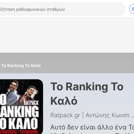
Το Ranking Το Καλό
Το Ranking Το
Καλό
Ratpack.gr | Αντώνης Κωνσταντάρας & Παύλος Του
Αυτό δεν είναι άλλο ένα T