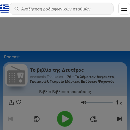
Podcast
Το βιβλίο της Δευτέρας
Anastasia Tsoukalas
|
76 - Τα λέμε τον Άυγουστο,
Γκαμπριέλ Γκαρσία Μάρκες, Εκδόσεις Ψυχογιός
Βιβλίο Βιβλιοπαρουσιάσεις
1
x
Ένταση