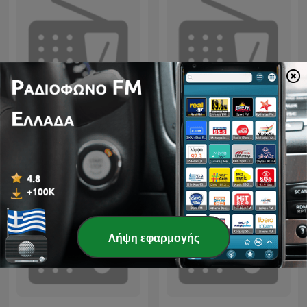
Εθνικό Θέατρο - Κύκλος
Been There, Done That
συζητήσεων
Λήψη εφαρμογής