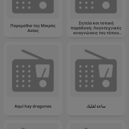
Σητεία και τοπική
Παραμύθια της Μικράς
παράδοση: Λογοτεχνικές
Ασίας
αναγνώσεις του τόπου
μου
Aquí hay dragones
ساعة لقلبك