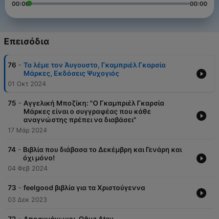
00:00
00:00
Επεισόδια
-
76
Τα λέμε τον Άυγουστο, Γκαμπριέλ Γκαρσία
Μάρκες, Εκδόσεις Ψυχογιός
01 Οκτ 2024
-
75
Αγγελική Μποζίκη: "Ο Γκαμπριέλ Γκαρσία
Μάρκες είναι ο συγγραφέας που κάθε
αναγνώστης πρέπει να διαβάσει"
17 Μάρ 2024
-
74
Βιβλία που διάβασα το Δεκέμβρη και Γενάρη και
όχι μόνο!
04 Φεβ 2024
-
73
feelgood βιβλία για τα Χριστούγεννα
03 Δεκ 2023
-
72
Αποσυνάγωγοι, Oğuz Atay