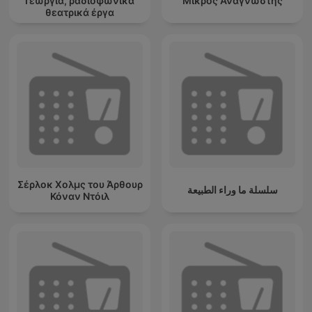
Γεωργία, ραδιοφωνικά
Μικρός Αναγνώστης
θεατρικά έργα
Σέρλοκ Χολμς του Άρθουρ
سلسلة ما وراء الطبيعة
Κόναν Ντόιλ