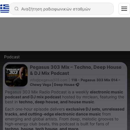
Podcast
Pegasus 303 Mix – Techno, Deep House
& DJ Mix Podcast
info@pegasus303.com
|
118 - Pegasus 303 Mix 014 –
Chewy Vega | Deep House 🎧
Pegasus 303 Mix Radio Podcast is a weekly
electronic music
podcast and DJ mix podcast
hosted by mrclean, featuring the
best in
techno, deep house, and house music
.
Each one-hour episode delivers
exclusive DJ sets, unreleased
tracks, and cutting-edge electronic dance music
from
emerging and global artists. From deep, melodic grooves to
high-energy club beats, this podcast is built for fans of
techno, house, tech house, and more
.