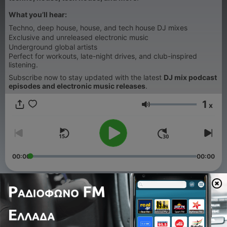
What you’ll hear:
Techno, deep house, house, and tech house DJ mixes
Exclusive and unreleased electronic music
Underground global artists
Perfect for workouts, late-night drives, and club-inspired
listening.
Subscribe now to stay updated with the latest
DJ mix podcast
episodes and electronic music releases
.
1
x
Ένταση
00:00
00:00
Επεισόδια
-
118
Pegasus 303 Mix 014 – Chewy Vega | Deep House