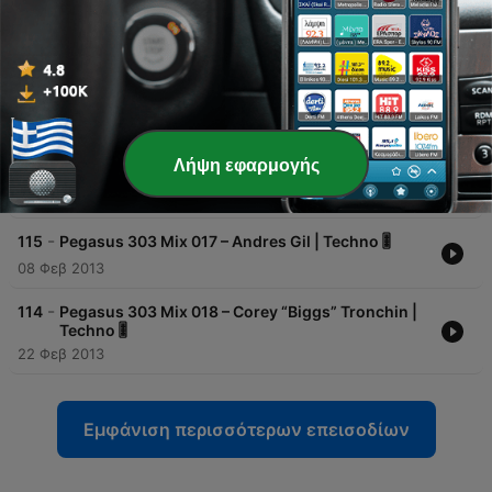
🎧
27 Νοέ 2012
-
117
Pegasus 303 Mix 015 – Alessio Collina | Deep
House 🎧
30 Νοέ 2012
-
116
Pegasus 303 Mix 016 – Sebastian Groth | Techno
Λήψη εφαρμογής
🎚️
08 Δεκ 2012
-
115
Pegasus 303 Mix 017 – Andres Gil | Techno 🎚️
08 Φεβ 2013
-
114
Pegasus 303 Mix 018 – Corey “Biggs” Tronchin |
Techno 🎚️
22 Φεβ 2013
Εμφάνιση περισσότερων επεισοδίων