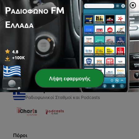
00:00
00:00
Επεισόδια
-
1
Loch Ness
27 Οκτ 2019
Λήψη εφαρμογής
Ραδιόφωνο Ελλάδα
Ραδιοφωνικοί Σταθμοί και Podcasts
Πόροι