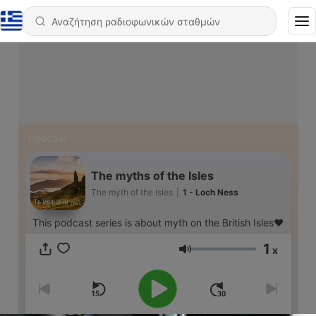
Podcast
The myths of the Isles
The myth of the Isles
|
1 - Loch Ness
This podcast series is about myth on the British Isles♥️
1
x
Ένταση