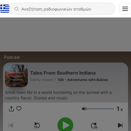
Podcast
Tales From Southern Indiana
Danny Howell
|
106 - Adventures with Babies
Small town life in a world bordering on the surreal with a
country flavor. Stories and music.
1
x
Ένταση