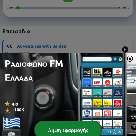
00:00
00:00
Επεισόδια
-
106
Adventures with Babies
11 Ιούλ 2026
-
105
Chased by Snakes
18 Μάιος 2026
-
104
Demon Rum
03 Μάιος 2026
-
103
Mothers in Law
18 Απρ 2026
-
102
Spirit of Forgiveness
Λήψη εφαρμογής
08 Απρ 2026