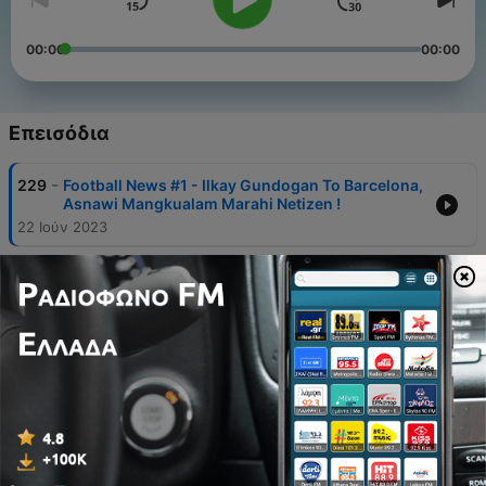
00:00
00:00
Επεισόδια
-
229
Football News #1 - Ilkay Gundogan To Barcelona,
Asnawi Mangkualam Marahi Netizen !
22 Ιούν 2023
-
228
Berita Sepekan 12 - 17 JUNI 2023 : DKP3
Gaungkan Gemarikan (Gerakan
Memasyarakatkan Makan Ikan)
18 Ιούν 2023
-
227
Berita Sepekan 29 Mei - 2 Juni 2023 :
Pencegahan Hoaks, Diskominfo Kota Sukabumi
Kukuhkan 4 Kelompok Informasi Masyarakat
04 Ιούν 2023
-
226
Berita Sepekan 15 - 20 Mei 2023 : Diskominfo