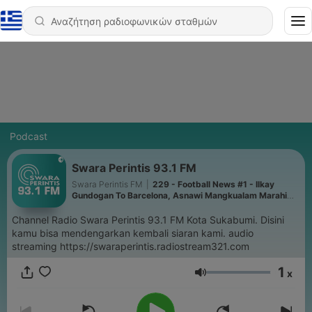
Podcast
Swara Perintis 93.1 FM
Swara Perintis FM
|
229 - Football News #1 - Ilkay
Gundogan To Barcelona, Asnawi Mangkualam Marahi
Netizen !
Channel Radio Swara Perintis 93.1 FM Kota Sukabumi. Disini
kamu bisa mendengarkan kembali siaran kami. audio
streaming https://swaraperintis.radiostream321.com
1
x
Ένταση