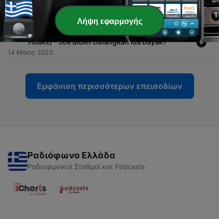
Evaluasi Penggunaan Tandatangan Elektronik
21 Μάιος 2023
Λήψη εφαρμογής
-
225
Seblaks (Seputar Berita dan Langkah Antisipasi
Hoaks) - Joe Biden Datangkan Ida Dayak?
14 Μάιος 2023
Εμφάνιση περισσότερων επεισοδίων
Ραδιόφωνο Ελλάδα
Ραδιοφωνικοί Σταθμοί και Podcasts