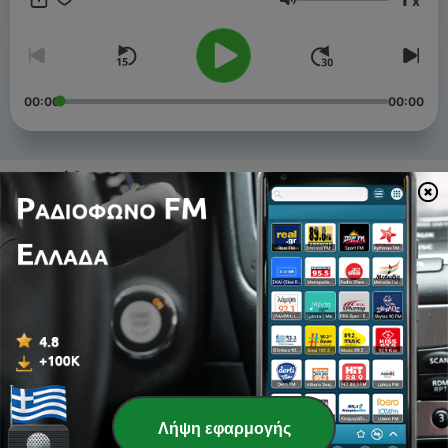
x
Ένταση
00:00
00:00
Επεισόδια
-
5
SUN κρατήσεις ντοκουμέντα
14 Ιούν 2022
-
4
SUN αποφασίσεις να ταξιδέψεις μόνος
07 Ιούν 2022
-
3
SUN πας να κλείσεις τη βαλίτσα
31 Μάιος 2022
-
2
SUN προετοιμάσεις τα εισιτήρια
Λήψη εφαρμογής
24 Μάιος 2022