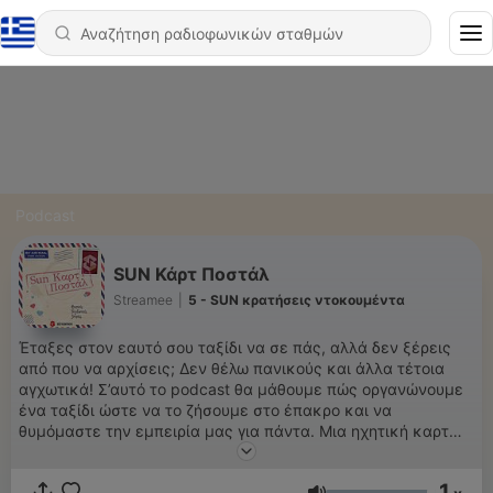
Podcast
SUN Κάρτ Ποστάλ
Streamee
|
5 - SUN κρατήσεις ντοκουμέντα
Έταξες στον εαυτό σου ταξίδι να σε πάς, αλλά δεν ξέρεις
από που να αρχίσεις; Δεν θέλω πανικούς και άλλα τέτοια
αγχωτικά! Σ’αυτό το podcast θα μάθουμε πώς οργανώνουμε
ένα ταξίδι ώστε να το ζήσουμε στο έπακρο και να
θυμόμαστε την εμπειρία μας για πάντα. Μια ηχητική καρτ
ποστάλ, δια χειρός Λίνας Πετριανού, που έρχεται στα ηχο-
κύματα του Streamee για να σε ταξιδέψει και όχι μόνο...
1