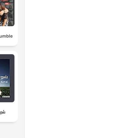
Rumble
றல்