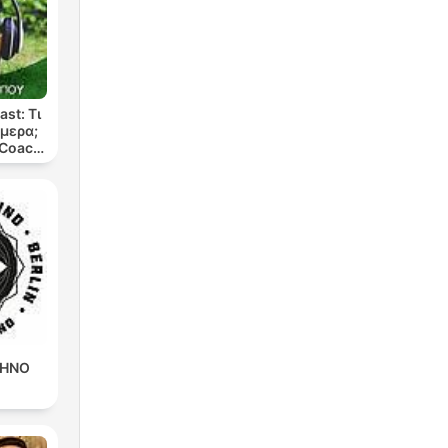
st: Τι
μερα;
 Coach
ππου
CHNO