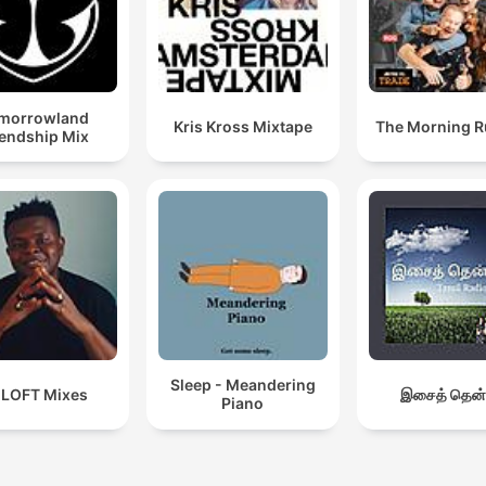
morrowland
Kris Kross Mixtape
The Morning 
iendship Mix
Sleep - Meandering
 LOFT Mixes
இசைத் தென்
Piano