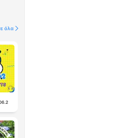
τε όλα
06.2