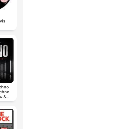
lvis
echno
echno
w &
chno