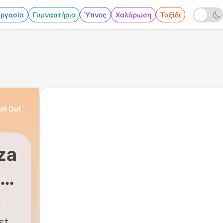
Εργασία
Γυμναστήριο
Ύπνος
Χαλάρωση
Ταξίδι
ll Out
za
se
st