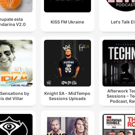
hupate esta
KISS FM Ukraine
Let's Talk E
darina V2.0
Afterwork T
 Sensations by
Knight SA - MidTempo
Sessions – T
is del Villar
Sessions Uploads
Podcast, Ra
Hypnotic Te
Mixes