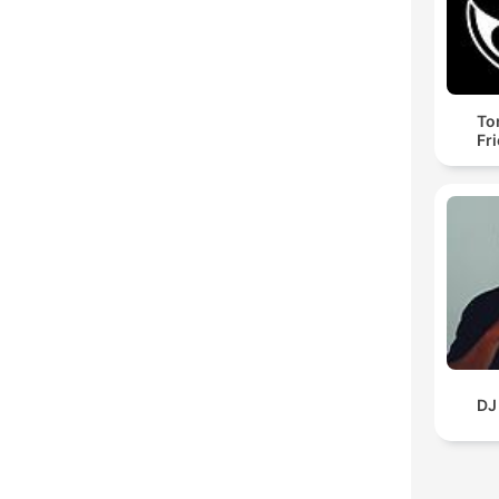
To
Fr
DJ