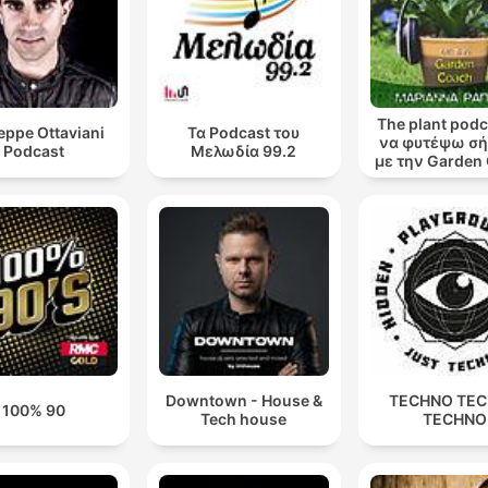
The plant podca
eppe Ottaviani
Τα Podcast του
να φυτέψω σή
Podcast
Μελωδία 99.2
με την Garden
Μαριάννα Ρά
Downtown - House &
TECHNO TE
100% 90
Tech house
TECHNO