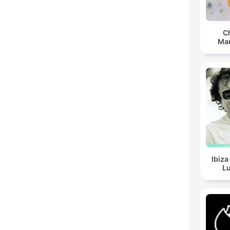
C
Man
Ibiza
Lu