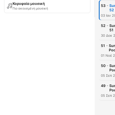
Κορυφαία μουσική
-
53
Su
Πιο ακουσμένη μουσική
52
03 Ιαν 2
-
52
Su
51
30 Δεκ 
-
51
Sum
Pod
01 Νοέ 
-
50
Su
Po
05 Σεπ 
-
49
Su
Po
05 Σεπ 