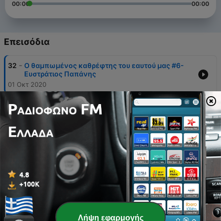
00:00
00:00
Επεισόδια
-
32
Ο θαμπωμένος καθρέφτης του εαυτού μας #6-
Ευστράτιος Παπάνης
01 Οκτ 2020
-
31
Ο θαμπωμένος καθρέφτης του εαυτού μας #5-
Ευστράτιος Παπάνης
17 Αύγ 2020
-
30
A thousand nights in Greek #8
16 Αύγ 2020
-
29
Ο θαμπωμένος καθρέφτης του εαυτού μας #4-
Ευστράτιος Παπάνης
09 Αύγ 2020
-
28
A thousand nights in Greek #7
Λήψη εφαρμογής