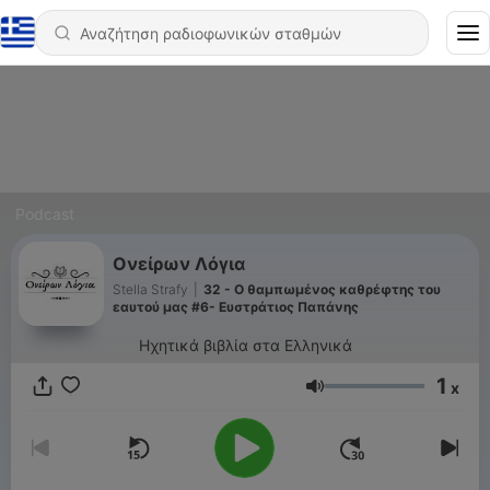
Podcast
Ονείρων Λόγια
Stella Strafy
|
32 - Ο θαμπωμένος καθρέφτης του
εαυτού μας #6- Ευστράτιος Παπάνης
Ηχητικά βιβλία στα Ελληνικά
1
x
Ένταση