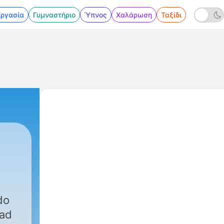
Εργασία
Γυμναστήριο
Ύπνος
Χαλάρωση
Ταξίδι
1 - Salud y Vida: Muévete hoy, Vive mañana. |
do
dad