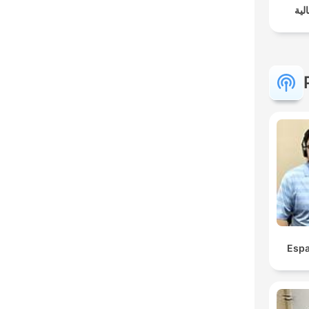
لية
Espa