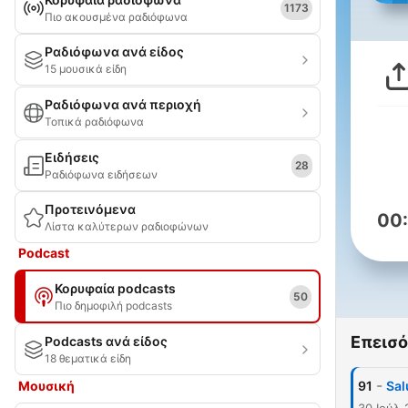
1173
Πιο ακουσμένα ραδιόφωνα
Ραδιόφωνα ανά είδος
15 μουσικά είδη
Ραδιόφωνα ανά περιοχή
Τοπικά ραδιόφωνα
Ειδήσεις
28
Ραδιόφωνα ειδήσεων
Προτεινόμενα
00
Λίστα καλύτερων ραδιοφώνων
Podcast
Κορυφαία podcasts
50
Πιο δημοφιλή podcasts
Επεισό
Podcasts ανά είδος
18 θεματικά είδη
-
Μουσική
91
Sal