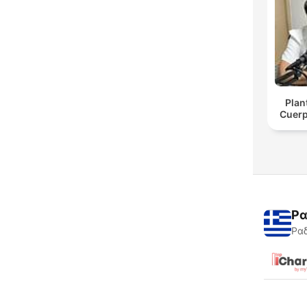
Plan
Cuerp
Ρα
Ραδ