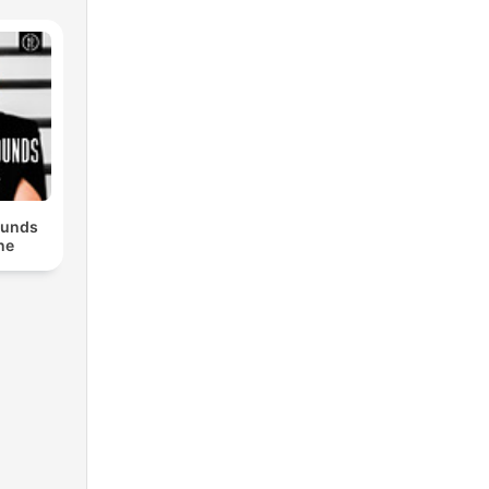
ounds
ne