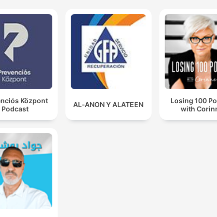
enciós Központ
Losing 100 P
AL‑ANON Y ALATEEN
Podcast
with Corin