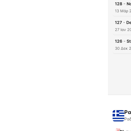
-
128
No
13 Μάρ 
-
127
De
27 Ιαν 2
-
126
St
30 Δεκ 
Ρα
Ραδ