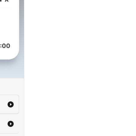
 of
:00