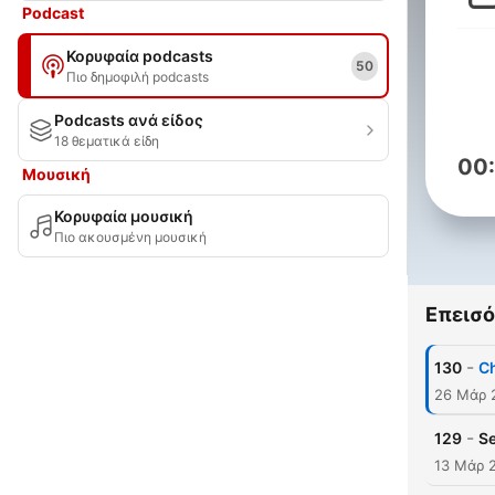
Podcast
Κορυφαία podcasts
50
Πιο δημοφιλή podcasts
Podcasts ανά είδος
18 θεματικά είδη
00
Μουσική
Κορυφαία μουσική
Πιο ακουσμένη μουσική
Επεισό
-
130
Ch
26 Μάρ 
-
129
Se
13 Μάρ 