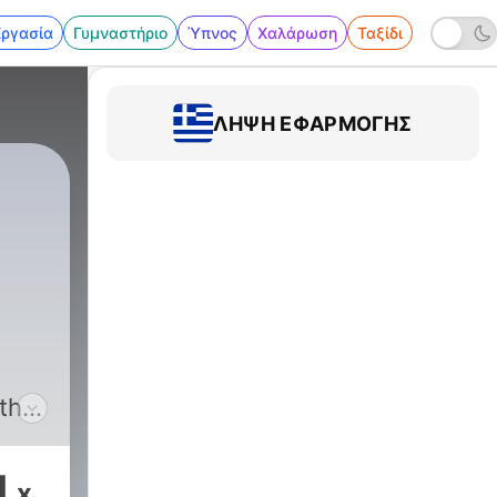
Εργασία
Γυμναστήριο
Ύπνος
Χαλάρωση
Ταξίδι
ΛΉΨΗ ΕΦΑΡΜΟΓΉΣ
 the
 All
1
x