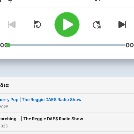
Ένταση
led by the People's Champ
Podcasts, the Uncensored
Underdog, Reggie Daes!
:00
00
δια
erry Pop | The Reggie DAE$ Radio Show
2025
arching... | The Reggie DAE$ Radio Show
2025