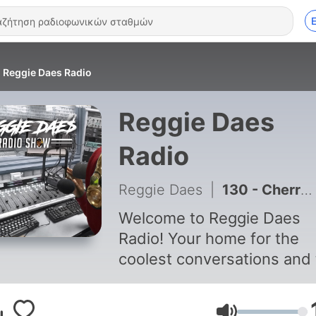
Reggie Daes Radio
Reggie Daes
Radio
Reggie Daes
|
130 - Cherry Pop | The Reggie DAE$ Radio Show
Welcome to Reggie Daes
Radio! Your home for the
coolest conversations and
hottest debates on life,
society, and entertainment.