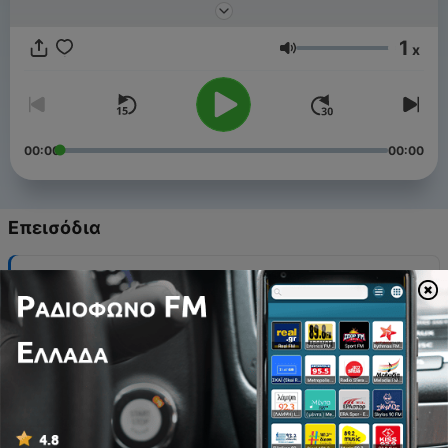
1
x
Ένταση
00:00
00:00
Επεισόδια
-
45
Advocaat Geertjan van Oosten over Annemiek van
Spanje als stagiair
05 Αύγ 2026
-
44
Onno de Jong over kroongetuigen: "Zonder
beveiliging weet ik niet hoelang ik leef"
29 Ιούλ 2026
-
43
Saskia Belleman: "Femicide is geen geïmporteerd