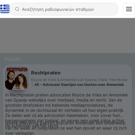
Podcast
Rechtpraten
Royce de Vries & Annemiek van Spanje / New Tree Media
|
45 - Advocaat Geertjan van Oosten over Annemiek
van Spanje als stagiair
In Rechtpraten praten advocaten Royce de Vries en Annemiek
van Spanje wekelijks over misdaad, media en recht. Van de
grootste strafzaken tot bekende mediaprocedures, de
dynamiek in de rechtszaal én verhalen uit hun eigen praktijk.
Ze delen wat zij als advocaten meemaken, voor zover hun
beroepsgeheim dat toelaat, en geven een uniek kijkje achter
Iedere aflevering pakken Royce en Annemiek één onderwerp
de schermen van het recht.
van de week en bespreken ze wat hen opvalt en waar zij zich
over verbazen.