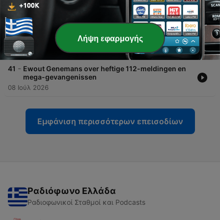
probleem”
22 Ιούλ 2026
-
42
Misdaadjournalist Paul Vugts over leven in
Λήψη εφαρμογής
beveiliging door doodsbedreiging
15 Ιούλ 2026
-
41
Ewout Genemans over heftige 112-meldingen en
mega-gevangenissen
08 Ιούλ 2026
Εμφάνιση περισσότερων επεισοδίων
Ραδιόφωνο Ελλάδα
Ραδιοφωνικοί Σταθμοί και Podcasts