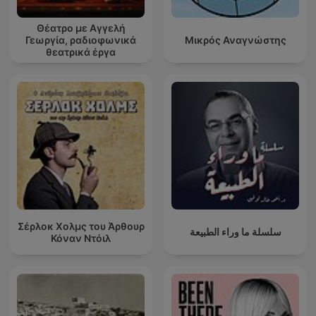
Θέατρο με Αγγελή
Γεωργία, ραδιοφωνικά
Μικρός Αναγνώστης
θεατρικά έργα
Σέρλοκ Χολμς του Άρθουρ
سلسلة ما وراء الطبيعة
Κόναν Ντόιλ