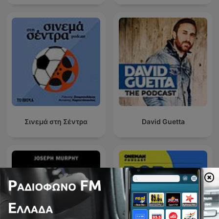
Σινεμά στη Σέντρα
David Guetta