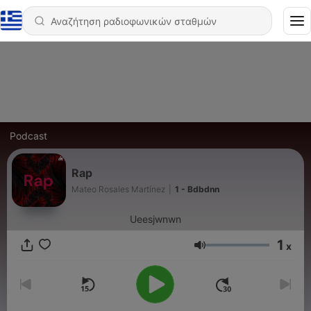
Podcast
Rap
Mateo Rosales Martínez
|
1 - Bdbdnn
Ueesjwnwn
1
x
Ένταση