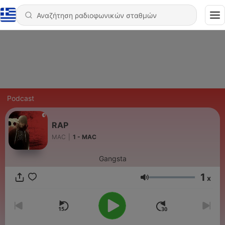
Podcast
RAP
MAC
|
1 - MAC
Gangsta
1
x
Ένταση