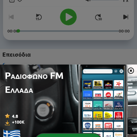
x
@RadioEntasi93.5FM www.entasiradio.tuc.gr
Ένταση
00:00
00:00
Επεισόδια
-
12279
themoooootion - 10/08/2026
10 Αύγ 2026
-
12278
FM's στη σελήνη - 09/08/2026
09 Αύγ 2026
-
12277
Αναμένεται - 09/08/2026
09 Αύγ 2026
-
12276
Κάτω από τα ραντάρ - 08/08/2026
08 Αύγ 2026