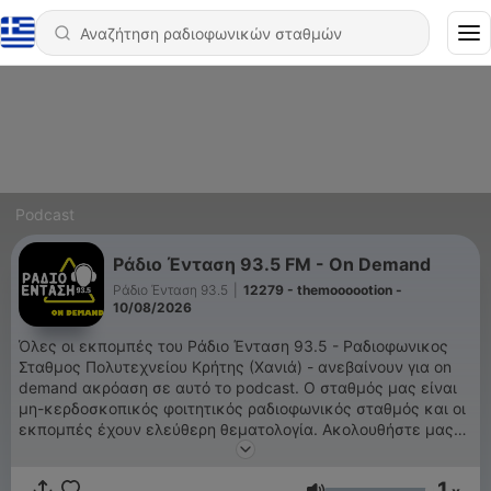
Podcast
Ράδιο Ένταση 93.5 FM - On Demand
Ράδιο Ένταση 93.5
|
12279 - themoooootion -
10/08/2026
Όλες οι εκπομπές του Ράδιο Ένταση 93.5 - Ραδιοφωνικος
Σταθμος Πολυτεχνείου Κρήτης (Χανιά) - ανεβαίνουν για on
demand ακρόαση σε αυτό το podcast. Ο σταθμός μας είναι
μη-κερδοσκοπικός φοιτητικός ραδιοφωνικός σταθμός και οι
εκπομπές έχουν ελεύθερη θεματολογία. Ακολουθήστε μας
στα Social ή επισκευτείτε την σελίδα μας για περισσότερες
πληροφορίες. Instagram: @radio_entasi_935 Facebook:
1