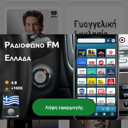
Ευαγγελική Εκκλησία
Joel Osteen Podcast
Αμαρουσίου
Λήψη εφαρμογής