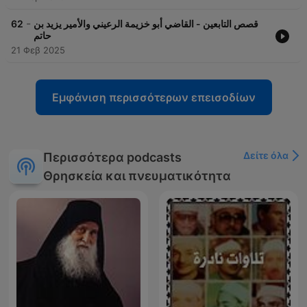
-
62
قصص التابعين - القاضي أبو خزيمة الرعيني والأمير يزيد بن
حاتم
21 Φεβ 2025
Εμφάνιση περισσότερων επεισοδίων
Δείτε όλα
Περισσότερα podcasts
Θρησκεία και πνευματικότητα