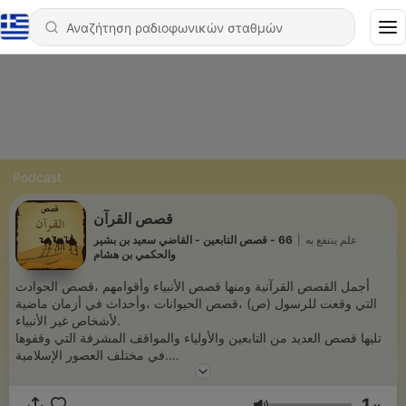
Podcast
قصص القرآن
66 - قصص التابعين - القاضي سعيد بن بشير
|
علم ينتفع به
والحكمي بن هشام
أجمل القصص القرآنية ومنها قصص الأنبياء وأقوامهم ،قصص الحوادث
التي وقعت للرسول (ص) ،قصص الحيوانات ،وأحداث في أزمان ماضية
لأشخاص غير الأنبياء.
تليها قصص العديد من التابعين والأولياء والمواقف المشرفة التي وقفوها
في مختلف العصور الإسلامية.
اللهم اجعل لنا بها عظة وعبرة وهداية.
1