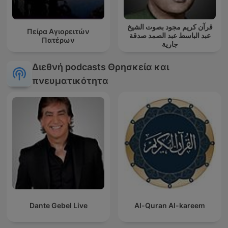
قرآن كريم مجود بصوت الشيخ
Πείρα Αγιορειτών
عبد الباسط عبد الصمد صدقة
Πατέρων
جارية
Διεθνή podcasts Θρησκεία και
πνευματικότητα
Dante Gebel Live
Al-Quran Al-kareem