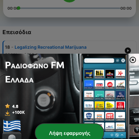
00:00
00:00
Επεισόδια
-
18
Legalizing Recreational Marijuana
06 Μάιος 2021
-
17
Wildlife Conservation
20 Απρ 2021
-
16
Cottage Food Law
24 Μάρ 2021
-
15
The Stock Market Basics
10 Μάρ 2021
-
14
The Missouri Biodiversity Project
Λήψη εφαρμογής
23 Φεβ 2021