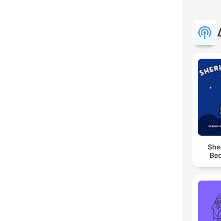
She
Bed