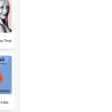
ne That
έντρα