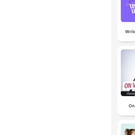
Writ
On