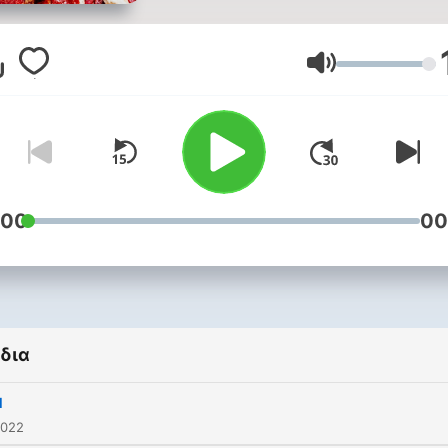
Ένταση
:00
00
δια
M
2022