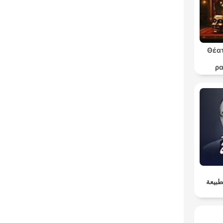
Θέατ
ρ
θε
طبيعة