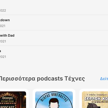
2022
kdown
2021
 with Dad
2021
a
2021
Περισσότερα podcasts Τέχνες
Δεί