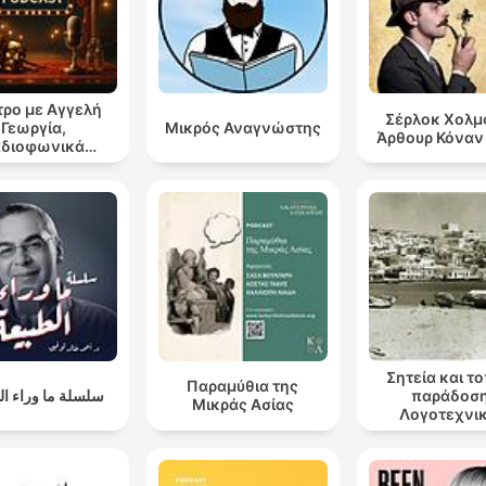
ρο με Αγγελή
Σέρλοκ Χολμ
Γεωργία,
Μικρός Αναγνώστης
Άρθουρ Κόναν
αδιοφωνικά
ατρικά έργα
Σητεία και τ
Παραμύθια της
سلسلة ما وراء ال
παράδοση
Μικράς Ασίας
Λογοτεχνι
αναγνώσεις
τόπου μο