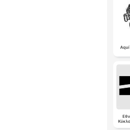
Aquí
Εθν
Κύκλ