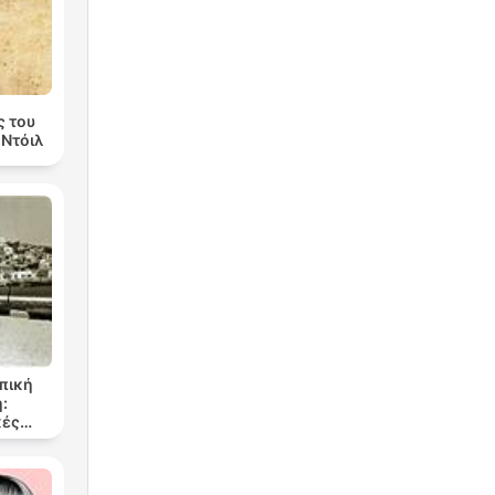
ς του
 Ντόιλ
οπική
:
κές
 του
υ