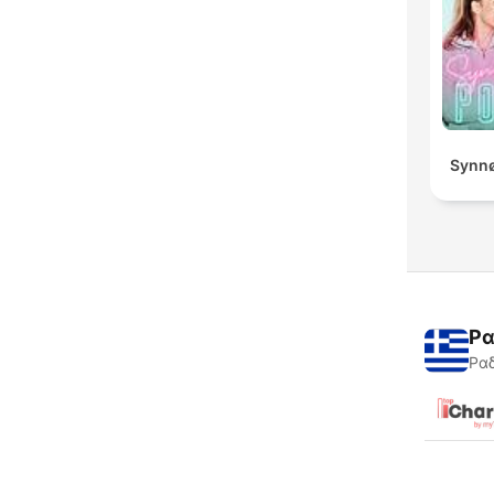
Synnø
Ρα
Ραδ