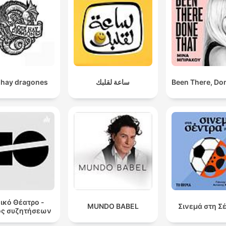
 hay dragones
ساعة لقلبك
Been There, Do
ικό Θέατρο -
MUNDO BABEL
Σινεμά στη Σ
ος συζητήσεων