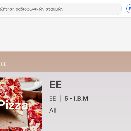
EE
EE
EE
|
5 - I.B.M
All