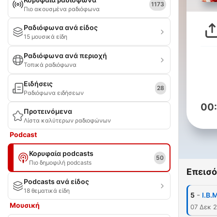
1173
Πιο ακουσμένα ραδιόφωνα
Ραδιόφωνα ανά είδος
15 μουσικά είδη
Ραδιόφωνα ανά περιοχή
Τοπικά ραδιόφωνα
Ειδήσεις
28
Ραδιόφωνα ειδήσεων
00
Προτεινόμενα
Λίστα καλύτερων ραδιοφώνων
Podcast
Κορυφαία podcasts
50
Πιο δημοφιλή podcasts
Επεισό
Podcasts ανά είδος
18 θεματικά είδη
-
5
I.B.
Μουσική
07 Δεκ 