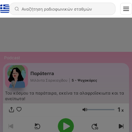
Podcast
Παράterra
Μιλάντα Σαρικιαχίδου
|
5 - Ψυχοκόρες
Του κόσμου τα παράταιρα, εκείνα τα αλαφροΐσκιωτα και τα
ανείπωτα!
1
x
Ένταση