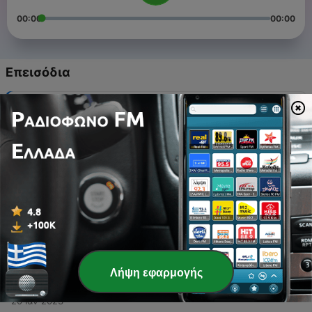
00:00
00:00
Επεισόδια
-
5
Ψυχοκόρες
21 Σεπ 2023
-
4
Αναπηρία
01 Μάιος 2023
-
3
Matilda Effect
24 Μάρ 2023
-
2
Γυναίκες Ανακούφισης
11 Φεβ 2023
Λήψη εφαρμογής
-
1
Οι κόρες της Ντροπής
20 Ιαν 2023