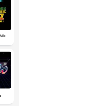
 Mix
X