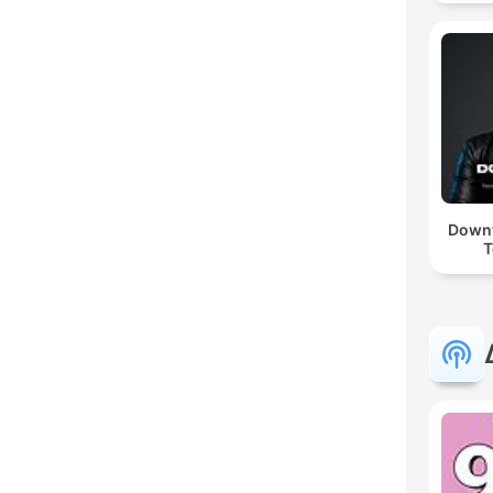
Downt
T