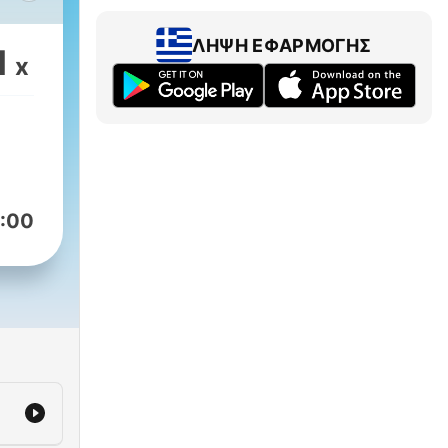
with
ΛΉΨΗ ΕΦΑΡΜΟΓΉΣ
1
x
at
nd
 has
or
:00
 the
".