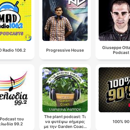
Giuseppe Otta
 Radio 106.2
Progressive House
Podcast
The plant podcast: Τι
 Podcast του
να φυτέψω σήμερα;
100% 90
λωδία 99.2
με την Garden Coach