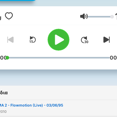
Old Skool Rave movement 
his REUNION events. Having
played Oldskool Live sets 
Ένταση
Sydney's Big Day Out 09 a
at events such as Global
Gathering,Future Music
Festival & Defqon 1, Sasha
quickly made a new name f
:00
00
himself and has just mixed
latest Ministry of Sound
Compilation "Rave Anthems
δια
 2 - Flowmotion (Live) - 03/06/95
2010