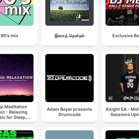
90's mix
இசைத் தென்றல்
Exclusive R
ep Meditation
Adam Beyer presents
Knight SA - Mi
ic - Relaxing
Drumcode
Sessions Up
ic for Sleep,
editation &
Relaxation