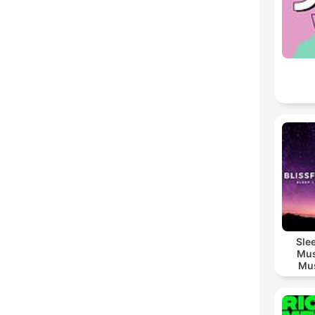
Sle
Mus
Mus
M