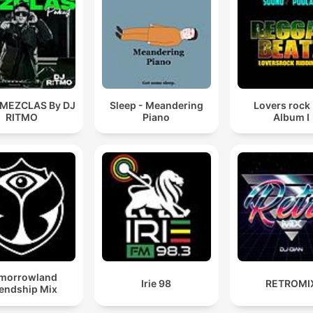
 MEZCLAS By DJ
Sleep - Meandering
Lovers rock
RITMO
Piano
Album I
morrowland
Irie 98
RETROMI
iendship Mix