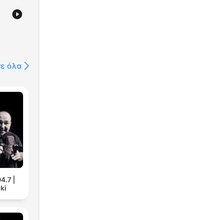
τε όλα
4.7 |
ki