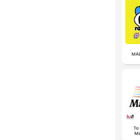
MAD
Τα
Με