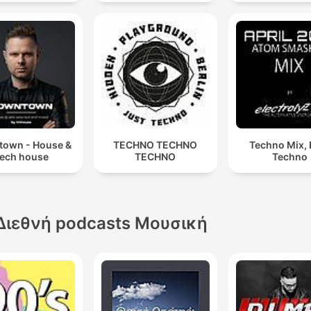
Μαριάννα Ράππου
own - House &
TECHNO TECHNO
Techno Mix, 
ech house
TECHNO
Techno
Διεθνή podcasts Μουσική