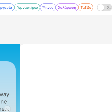
Εργασία
Γυμναστήριο
Ύπνος
Χαλάρωση
Ταξίδι
 way
ene
he