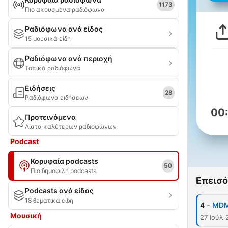
1173
Πιο ακουσμένα ραδιόφωνα
Ραδιόφωνα ανά είδος
15 μουσικά είδη
Ραδιόφωνα ανά περιοχή
Τοπικά ραδιόφωνα
Ειδήσεις
28
Ραδιόφωνα ειδήσεων
00
Προτεινόμενα
Λίστα καλύτερων ραδιοφώνων
Podcast
Κορυφαία podcasts
50
Πιο δημοφιλή podcasts
Επεισό
Podcasts ανά είδος
18 θεματικά είδη
-
4
MDMA
Μουσική
27 Ιούλ 