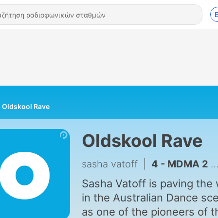
Oldskool Rave
Oldskool Rave
sasha vatoff
|
4 - MDMA 2 - Flowmotion (Live) - 03/06/95
Sasha Vatoff is paving the
in the Australian Dance sc
as one of the pioneers of t