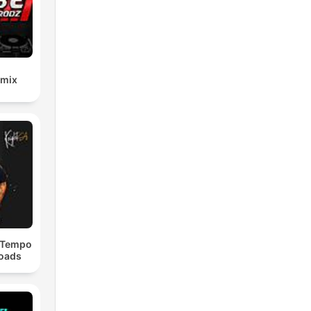
emix
dTempo
loads