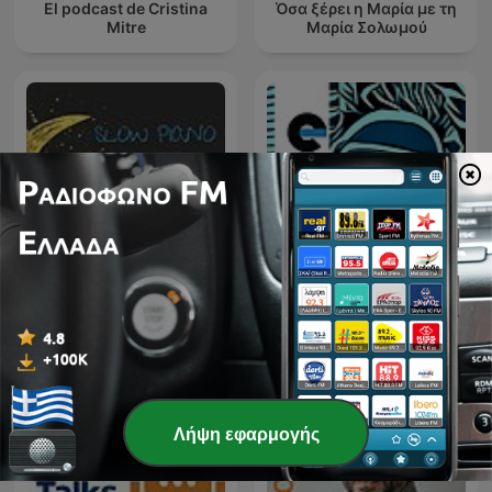
El podcast de Cristina
Όσα ξέρει η Μαρία με τη
Mitre
Μαρία Σολωμού
Slow Piano for Sleep -
ETCH RADIO [Techno,
Music for Sleep,
Tech House, House
Meditation and Relaxation
Music]
Λήψη εφαρμογής