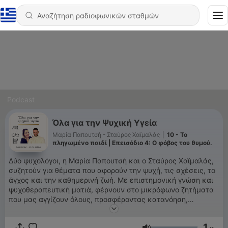
Podcast
Όλα για την Ψυχική Υγεία
Μαρία Παπουτσή - Σταύρος Χαϊμαλάς
|
10 - Το
πληγωμένο παιδί | Επεισόδιο 4: O φόβος του θυμού.
Δύο ψυχολόγοι, η Μαρία Παπουτσή και ο Σταύρος Χαϊμαλάς,
συζητούν για θέματα που αφορούν την ψυχή, τις σχέσεις, το
άγχος και την καθημερινή ζωή. Με επιστημονική γνώση και
ψυχοθεραπευτική ματιά, φέρνουν στο μικρόφωνο ζητήματα
που μας αγγίζουν όλους, προσφέροντας κατανόηση,
καθοδήγηση και τροφή για σκέψη.
1