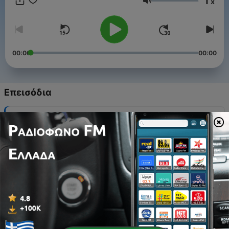
1
x
Ένταση
00:00
00:00
Επεισόδια
-
59
Συνέντευξη: Blue Sky TV, Πληθωρισμός στο 5,4%
09 Μάιος 2026
-
58
ΨΕΥΡΩ! Το Ψηφιακό Ευρώ έρχεται και θα αλλάξει
πολλά!
16 Απρ 2026
-
57
Τι είναι το High Frequency Trading;
12 Δεκ 2025
-
56
Τι πραγματικά ονομάζουμε "δημόσια αγαθά";