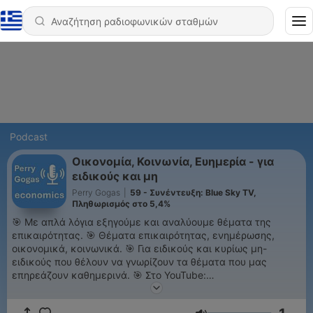
Podcast
Οικονομία, Κοινωνία, Ευημερία - για
ειδικούς και μη
Perry Gogas
|
59 - Συνέντευξη: Blue Sky TV,
Πληθωρισμός στο 5,4%
🎯 Με απλά λόγια εξηγούμε και αναλύουμε θέματα της
επικαιρότητας. 🎯 Θέματα επικαιρότητας, ενημέρωσης,
οικονομικά, κοινωνικά. 🎯 Για ειδικούς και κυρίως μη-
ειδικούς που θέλουν να γνωρίζουν τα θέματα που μας
επηρεάζουν καθημερινά. 🎯 Στο YouTube:
https://www.youtube.com/PeriklisGogas