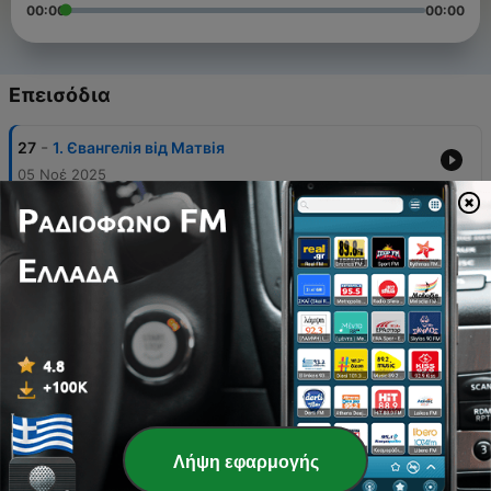
00:00
00:00
Επεισόδια
-
27
1. Євангелія від Матвія
05 Νοέ 2025
-
26
2. Євангелія від Марка
05 Νοέ 2025
-
25
3. Євангелія від Луки
05 Νοέ 2025
-
24
4. Євангелія від Івана
05 Νοέ 2025
-
23
5. Дії святих апостолів
05 Νοέ 2025
Λήψη εφαρμογής