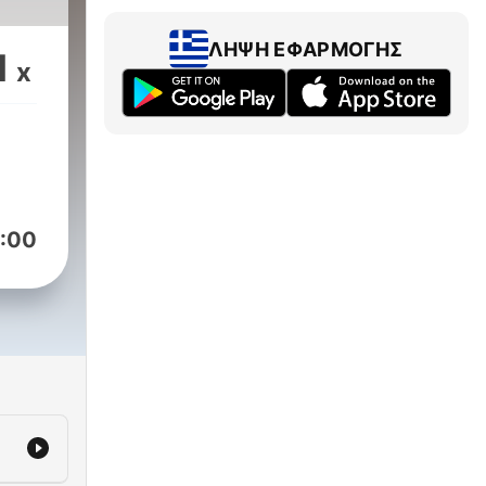
ΛΉΨΗ ΕΦΑΡΜΟΓΉΣ
1
x
:00