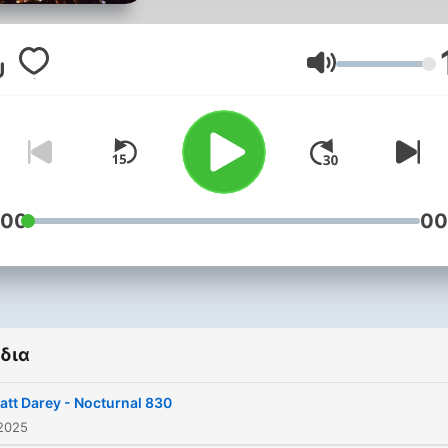
Ένταση
:00
00
δια
att Darey - Nocturnal 830
 2025