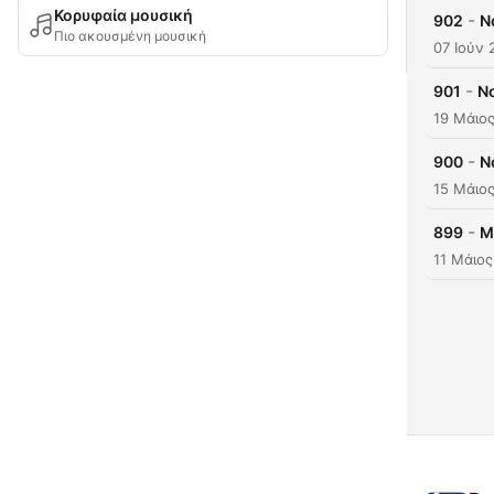
Κορυφαία μουσική
-
902
N
Πιο ακουσμένη μουσική
07 Ιούν 
-
901
No
19 Μάιο
-
900
N
15 Μάιο
-
899
M
11 Μάιο