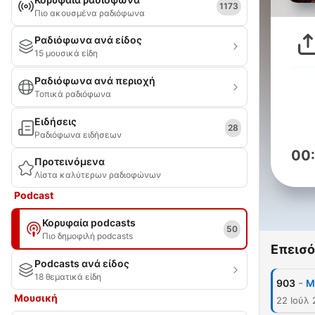
1173
Πιο ακουσμένα ραδιόφωνα
Ραδιόφωνα ανά είδος
15 μουσικά είδη
Ραδιόφωνα ανά περιοχή
Τοπικά ραδιόφωνα
Ειδήσεις
28
Ραδιόφωνα ειδήσεων
00
Προτεινόμενα
Λίστα καλύτερων ραδιοφώνων
Podcast
Κορυφαία podcasts
50
Πιο δημοφιλή podcasts
Επεισό
Podcasts ανά είδος
18 θεματικά είδη
-
903
M
Μουσική
22 Ιούλ