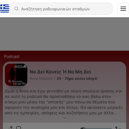
Podcast
Να Δεί Κανείς Ή Να Μη Δεί
Άννα Μπαλάν
|
25 - Πήρα σκύλο οδηγό!
Είμαι η Άννα και έχω γεννηθεί με ολική απώλεια όρασης και
σε αυτό το podcast θα προσπαθήσω να σας βάλω στον
κόσμο μου μέσω της "οπτικής" μου πάνω σε θέματα που
αφορούν την αναπηρία μου και άλλες. Θα ακούσετε μερικές
από τις εμπειρίες, απόψεις και συζητήσεις μου με άλλα
άτομα με αναπηρία και ελπίζω να μάθετε κάτι καινούριο και
να διαλευκανθούν τυχών απορίες σας. Αν έχετε κι άλλες
1