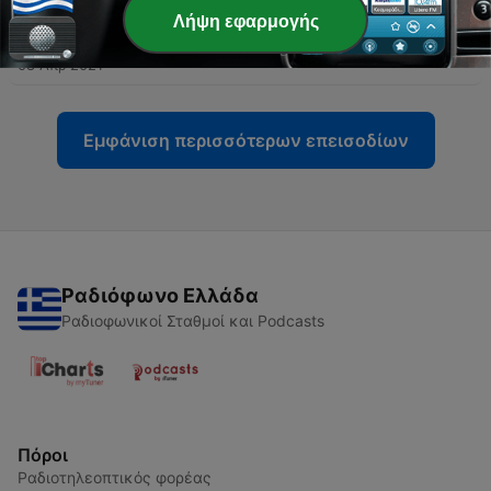
Λήψη εφαρμογής
-
21
Πώς μπορεί ενας τυφλός να παίξει στο θέατρο?
08 Απρ 2021
Εμφάνιση περισσότερων επεισοδίων
Ραδιόφωνο Ελλάδα
Ραδιοφωνικοί Σταθμοί και Podcasts
Πόροι
Ραδιοτηλεοπτικός φορέας