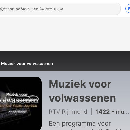
Muziek voor volwassenen
Muziek voor
volwassenen
RTV Rijnmond
|
1422 - muziekvvolw_uur1_24_04_22.mp3
Een programma voor