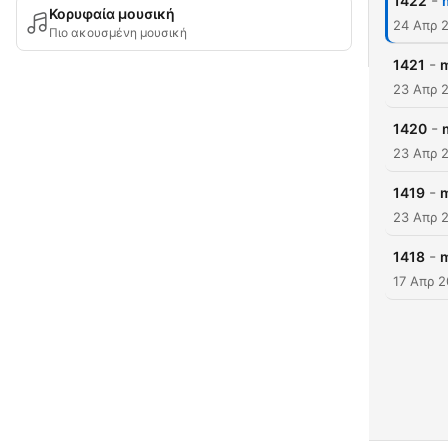
-
1422
Κορυφαία μουσική
24 Απρ 
Πιο ακουσμένη μουσική
-
1421
m
23 Απρ 
-
1420
23 Απρ 
-
1419
m
23 Απρ 
-
1418
m
17 Απρ 