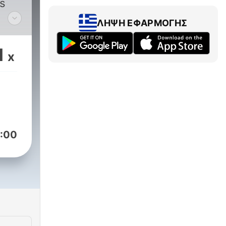
s
ΛΉΨΗ ΕΦΑΡΜΟΓΉΣ
n
1
x
:00