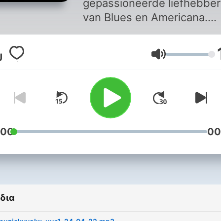
gepassioneerde liefhebber
van Blues en Americana.
Iedere zaterdagmorgen bij
Radio Rijnmond, met Joha
Ένταση
Derksen.
:00
00
δια