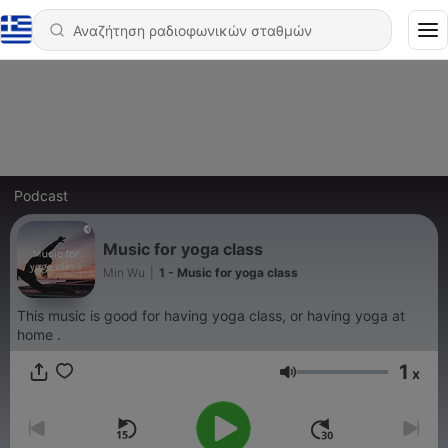
Podcast
Music for yoga class
Min Wu
|
1 - Music for yoga class
This music is good for having yoga class, or having yoga at
home .
1
x
Ένταση