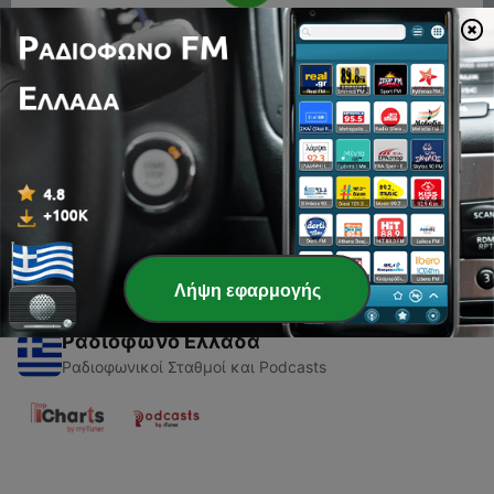
00:00
00:00
Επεισόδια
-
1
Music for yoga class
22 Ιούν 2020
Λήψη εφαρμογής
Ραδιόφωνο Ελλάδα
Ραδιοφωνικοί Σταθμοί και Podcasts