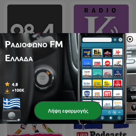
Ράδιο 98.4
Ράδιο «Κ» | Kathimerini
Λήψη εφαρμογής