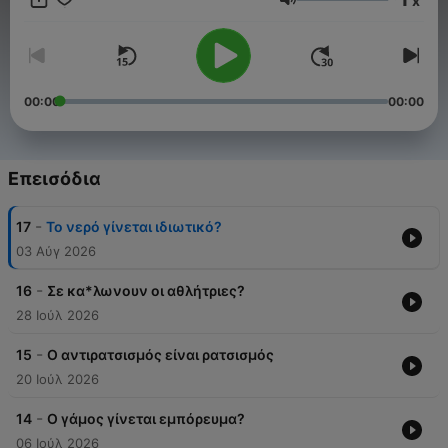
x
η Νεφέλη προσπαθεί να μεταμορφώσει την παράνοια της
Ένταση
καθημερινότητας σε κωμική φάρσα. Γιατί ναι, ο κόσμος
καίγεται, οι σχέσεις μπάζουν από παντού, αλλά το δημόσιο
χώσιμο παραμένει βαθιά κατευναστικό, παιδικοί μου φίλοι
00:00
00:00
Επεισόδια
-
17
Το νερό γίνεται ιδιωτικό?
03 Αύγ 2026
-
16
Σε κα*λωνουν οι αθλήτριες?
28 Ιούλ 2026
-
15
O αντιρατσισμός είναι ρατσισμός
20 Ιούλ 2026
-
14
O γάμος γίνεται εμπόρευμα?
06 Ιούλ 2026