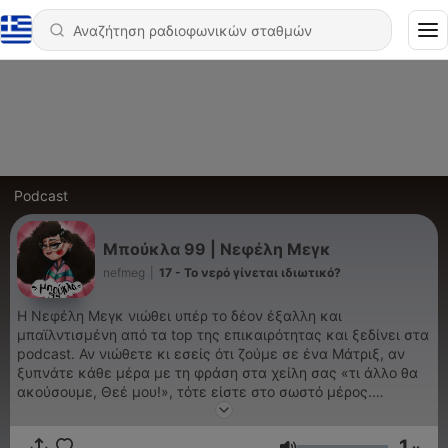
Podcast
Μπούκλα 99 | Νεφέλη Μεγκ
nefmeg
|
17 - Το νερό γίνεται ιδιωτικό?
Η Νεφέλη Μεγκ νιώθει υπέρ το δέον έξαλλη και
μπαϊλντισμένη από τα top της επικαιρότητας και ξεδίνει στα
podcast. Αν νιώθετε κι εσείς ότι ζούμε σε ένα Μάτριξ, αν
ξυπνάτε κάθε μέρα με τη φράση στα χείλη σας «τι άλλο θα
ακούσουμε, Θεέ μου!», τότε είστε στο σωστό μέρος.
Ανάμεσα στο κοινωνικοπολιτικό −κι όχι μόνο− γίγνεσθαι, τις
συλλογικές μας νευρώσεις και τις ερωτικές μας αποτυχίες,
1