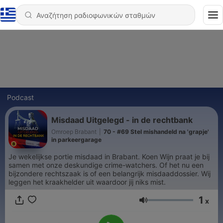
Podcast
Misdaad Uitgelegd - in de rechtbank
Omroep Brabant
|
70 - #69 Stel mishandeld na 'grapje'
in parkeergarage
Je wekelijkse portie misdaad in Brabant. Koen Wijn praat je bij
samen met onze deskundige crime-watchers. Of het nu een
bijzondere rechtszaak is of een belangrijk misdaaddossier. Wij
leggen het kraakhelder uit waardoor jij niks mist.
1
x
Ένταση