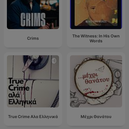
The Witness: In His Own
Crims
Words
True Crime Αλα Ελληνικά
Μέχρι Θανάτου