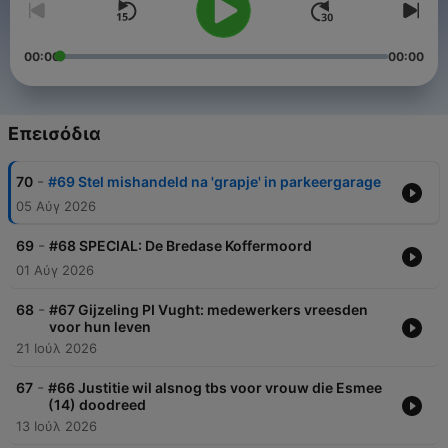
00:00
00:00
Επεισόδια
-
70
#69 Stel mishandeld na 'grapje' in parkeergarage
05 Αύγ 2026
-
69
#68 SPECIAL: De Bredase Koffermoord
01 Αύγ 2026
-
68
#67 Gijzeling PI Vught: medewerkers vreesden
voor hun leven
21 Ιούλ 2026
-
67
#66 Justitie wil alsnog tbs voor vrouw die Esmee
(14) doodreed
13 Ιούλ 2026