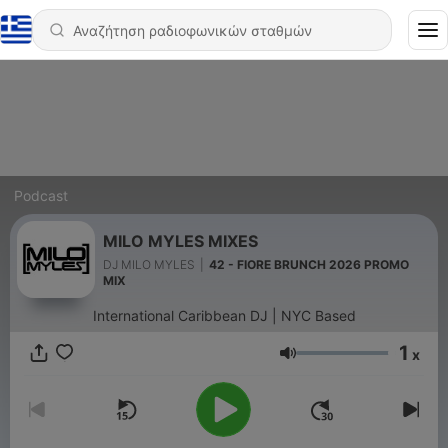
Podcast
MILO MYLES MIXES
DJ MILO MYLES
|
42 - FIORE BRUNCH 2026 PROMO
MIX
International Caribbean DJ | NYC Based
1
x
Ένταση