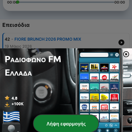
00:00
00:00
Επεισόδια
-
42
FIORE BRUNCH 2026 PROMO MIX
19 Μάιος 2026
-
41
COLOR ME CARNIVAL 2026 SOCA MIX
27 Μάρ 2026
-
40
2026 SOCA MIX “PRE - HEAT” BY MILO MYLES
05 Ιαν 2026
-
39
COLOR ME CARNIVAL 2025
09 Απρ 2025
-
38
2025 SOCA MIX "PRE - HEAT " BY MILO MYLES
19 Δεκ 2024
Λήψη εφαρμογής