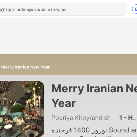
Merry Iranian New Year
Merry Iranian 
Year
Pouriya Kheyrandish
|
1 - Happy Iranian new year
نوروز 1400 فرخنده Sound and