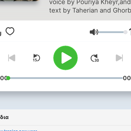
voice by Pouriya Kheyr,andish
text by Taherian and Ghor
Ένταση
:00
00
δια