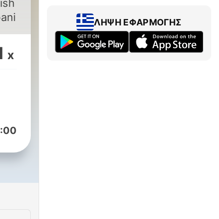
bani
ΛΉΨΗ ΕΦΑΡΜΟΓΉΣ
1
x
:00