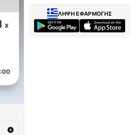
ΛΉΨΗ ΕΦΑΡΜΟΓΉΣ
1
x
:00