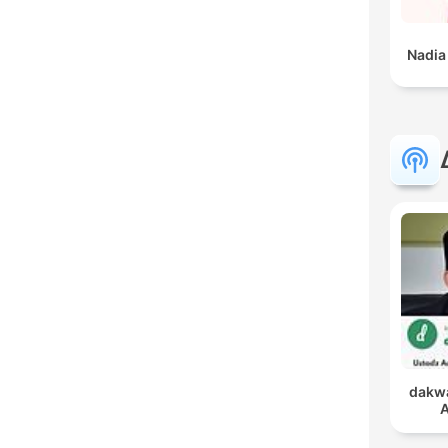
Nadia
dakwa
A