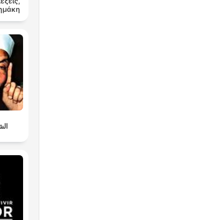
λέξεις,
Δημάκη
الش