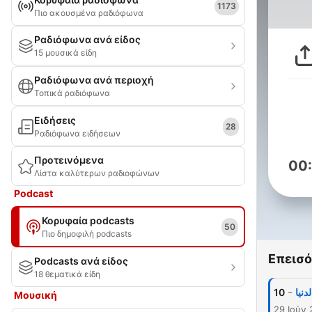
1173
Πιο ακουσμένα ραδιόφωνα
Ραδιόφωνα ανά είδος
15 μουσικά είδη
Ραδιόφωνα ανά περιοχή
Τοπικά ραδιόφωνα
Ειδήσεις
28
Ραδιόφωνα ειδήσεων
Προτεινόμενα
00
Λίστα καλύτερων ραδιοφώνων
Podcast
Κορυφαία podcasts
50
Πιο δημοφιλή podcasts
Επεισό
Podcasts ανά είδος
18 θεματικά είδη
-
10
دنيا
Μουσική
29 Ιούν 