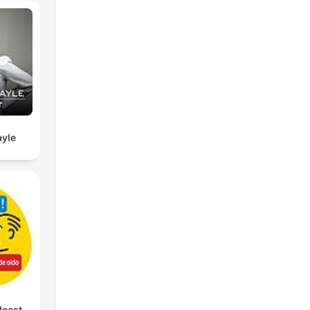
yle
dcast