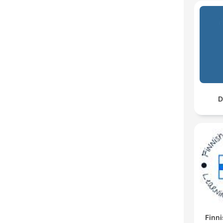
D
Finni