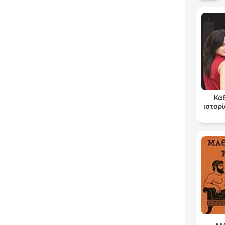
Κά
ιστορί