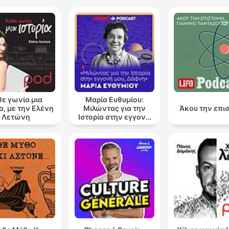
θε γωνία μια
Μαρία Ευθυμίου:
α, με την Ελένη
Μιλώντας για την
Άκου την επι
Λετώνη
Ιστορία στην εγγονή
μου, Δάφνη