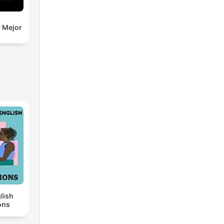
r Mejor
lish
ons