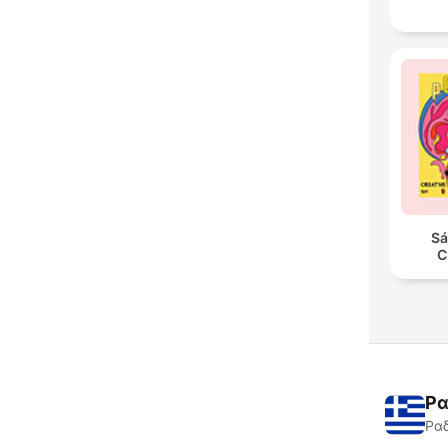
Sá
C
Ρα
Ραδ