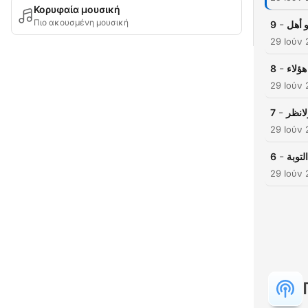
Κορυφαία μουσική
Πιο ακουσμένη μουσική
-
9
و أهل
29 Ιούν 
-
8
ؤلاء
29 Ιούν 
-
7
لانظر
29 Ιούν 
-
6
توبة
29 Ιούν 