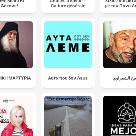
θε Μύθο Κι
Choses à Savoir -
Χίλιες και μία 
Άστονε!
Culture générale
με τον Πάνο 
ΙΚΗ ΜΑΡΤΥΡΙΑ
Αυτα που δεν Λεμε
يخ الشعراوي