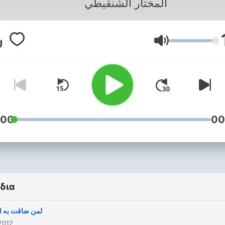
المختار الشنقيطي
Ένταση
:00
00
δια
لمن ضاقت به ال
2012