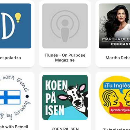
iTunes – On Purpose
espolariza
Martha Deba
Magazine
sh with Eemeli
KOEN PÅ ISEN
Tu Ingles! po