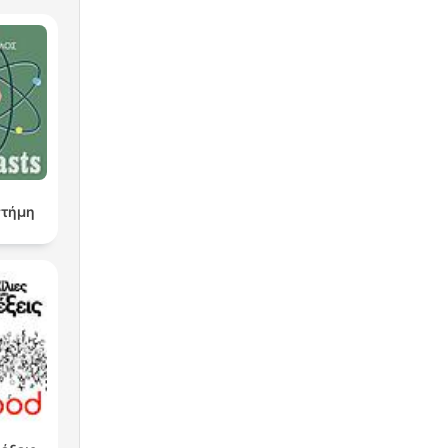
στήμη