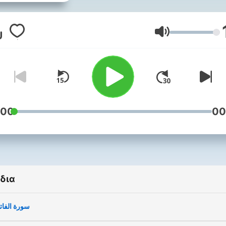
Ένταση
:00
00
δια
سورة الفات