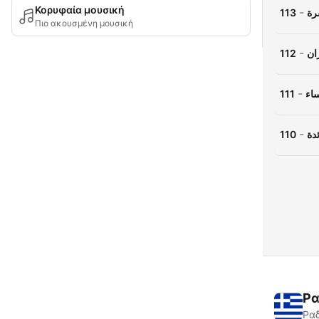
Κορυφαία μουσική
-
113
رة
Πιο ακουσμένη μουσική
-
112
ان
-
111
اء
-
110
دة
Ρα
Ραδ