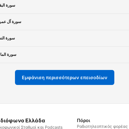
سورة البق
سورة آل عمر
سورة النس
سورة المائ
Εμφάνιση περισσότερων επεισοδίων
διόφωνο Ελλάδα
Πόροι
Ραδιοτηλεοπτικός φορέας
ιοφωνικοί Σταθμοί και Podcasts