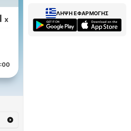
ΛΉΨΗ ΕΦΑΡΜΟΓΉΣ
1
x
:00