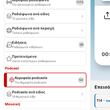
1173
Πιο ακουσμένα ραδιόφωνα
Ραδιόφωνα ανά είδος
15 μουσικά είδη
Ραδιόφωνα ανά περιοχή
Τοπικά ραδιόφωνα
Ειδήσεις
28
Ραδιόφωνα ειδήσεων
00
Προτεινόμενα
Λίστα καλύτερων ραδιοφώνων
Podcast
Κορυφαία podcasts
50
Πιο δημοφιλή podcasts
Επεισό
Podcasts ανά είδος
18 θεματικά είδη
-
114
حة
Μουσική