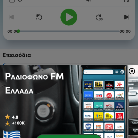
x
Ένταση
00:00
00:00
Επεισόδια
-
91
PEDILUVE
13 Ιούν 2026
-
90
CONSENSUS
14 Μάιος 2026
-
89
GARGOUILLE
11 Απρ 2026
-
88
BEIGE
12 Μάρ 2026