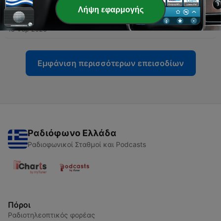
Λήψη εφαρμογής
-
87
BILBOQUET
18 Φεβ 2026
Εμφάνιση περισσότερων επεισοδίων
Ραδιόφωνο Ελλάδα
Ραδιοφωνικοί Σταθμοί και Podcasts
Πόροι
Ραδιοτηλεοπτικός φορέας