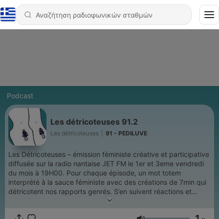
Podcast
Les détricoteuses 91.2
Les détricoteuses
|
91 - PEDILUVE
Les Détricoteuses – émission féministe créative et participative
diffusée sur la radio nantaise JET FM le 1er et 3eme vendredi
du mois à 19H00. Pour chaque épisode, un mot totem
interprété à la sauce féministe avec des créations de 7min qui
détricotent nos rapports genrés. S’en suivent réactions et
discussions ... Contactez-nous pour participer :
lesdetricoteuses91.2@gmail.com
1