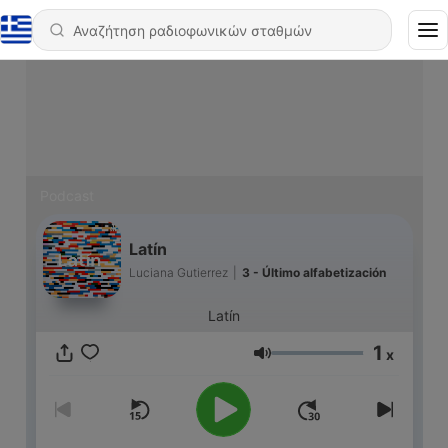
Podcast
Latín
Luciana Gutierrez
|
3 - Último alfabetización
Latín
1
x
Ένταση