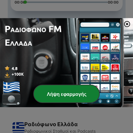
00:00
00:00
Επεισόδια
-
3
Último alfabetización
26 Οκτ 2021
-
2
Alfa
19 Οκτ 2021
-
1
L
15 Μάιος 2021
Λήψη εφαρμογής
Ραδιόφωνο Ελλάδα
Ραδιοφωνικοί Σταθμοί και Podcasts