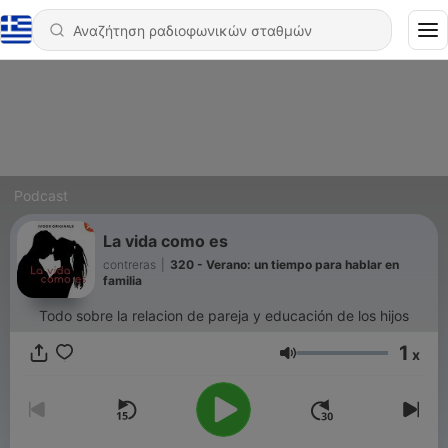
Podcast
La vida como es
contreras
|
320 - Verano: un tiempo para hablar en
familia
Todo sobre la relacion de pareja y educación de los hijos
1
x
Ένταση