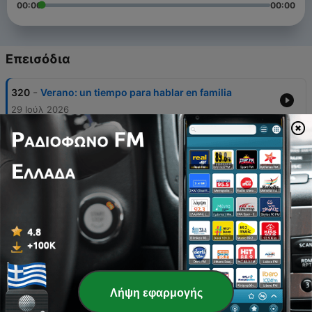
00:00
00:00
Επεισόδια
-
320
Verano: un tiempo para hablar en familia
29 Ιούλ 2026
-
319
Ahora que empieza el verano
02 Ιούλ 2026
-
318
La paciencia, una muestra de amor
19 Ιούν 2026
-
317
Cómo terminar un noviazgo
11 Ιούν 2026
-
316
Errores que desgastan el amor
04 Ιούν 2026
Λήψη εφαρμογής