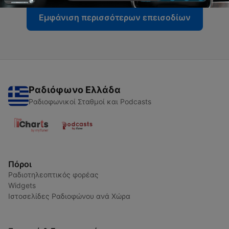
Εμφάνιση περισσότερων επεισοδίων
Ραδιόφωνο Ελλάδα
Ραδιοφωνικοί Σταθμοί και Podcasts
Πόροι
Ραδιοτηλεοπτικός φορέας
Widgets
Ιστοσελίδες Ραδιοφώνου ανά Χώρα