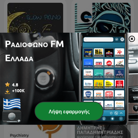
Slow Piano for Sleep -
ETCH RADIO [Techno,
Music for Sleep,
Tech House, House
Meditation and Relaxation
Music]
Λήψη εφαρμογής