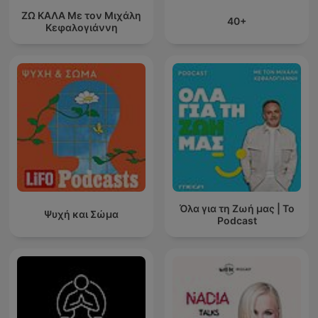
ΖΩ ΚΑΛΑ Με τον Μιχάλη
40+
Κεφαλογιάννη
Όλα για τη Ζωή μας | Το
Ψυχή και Σώμα
Podcast