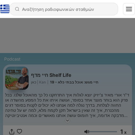
Podcast
חיי מדף Shelf Life
כאן | Kan
|
19 - חיי מגש: אוכל בבתי כלא
ד"ר אורי מאיר צ'יזיק יוצא לגלות איך התרחקנו כל כך מהאוכל שלנו. בכל
פרק הוא בוחר מוצר אחד בסופר, ועושה איתו את כל המסע מהשדה או
החווה לצלחת. בדרך נגלה למה אנחנו לא יכולים לקנות בסופר דגים
מהכנרת, איך זה שאין בישראל תקן לקמח מלא, למה יש על טחינה
מדבקה אדומה, איך חומוס עושה אותנו מאושרים וכמה אנטיביוטיקה
באמת יש בעוף שלנו. סיבוב הקניות הבא כבר לא ייראה לכם אותו דבר
1
x
Ένταση