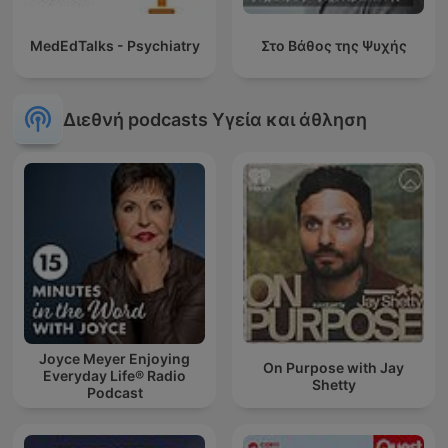
MedEdTalks - Psychiatry
Στο Βάθος της Ψυχής
Διεθνή podcasts Υγεία και άθληση
Joyce Meyer Enjoying
On Purpose with Jay
Everyday Life® Radio
Shetty
Podcast