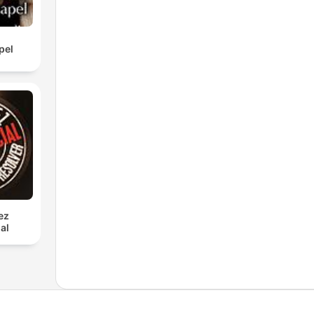
pel
ez
al