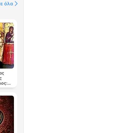
τε όλα
ας
ς
ος:
199