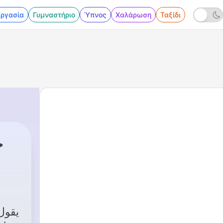
Εργασία
Γυμναστήριο
Ύπνος
Χαλάρωση
Ταξίδι
خ
ال
6 - خواطر الامام ││ سورة البقره ││من الاية 9 الى الاية 13
|
خ محمد متولي الشعراوي
يقول