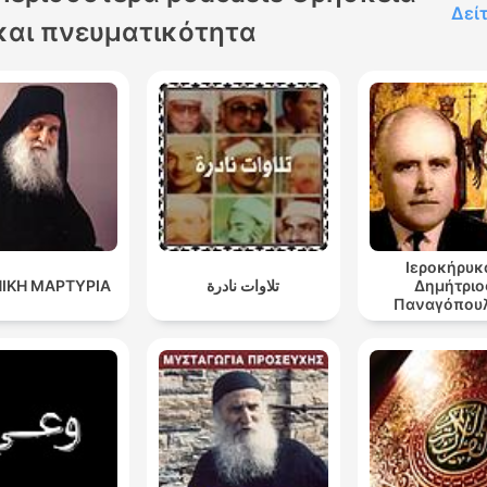
Δεί
και πνευματικότητα
Ιεροκήρυκ
ΙΚΗ ΜΑΡΤΥΡΙΑ
تلاوات نادرة
Δημήτριο
Παναγόπουλ
Ομιλίες 1-