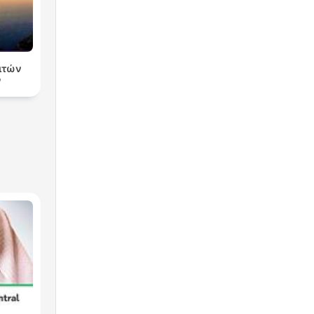
ειτών
ν