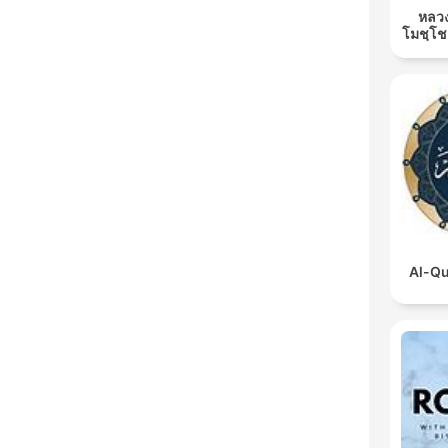
หลวง
โมชฺโช
Al-Qu