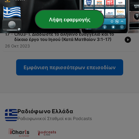
-
18
Ch02. Πού μπορούμε να συναντήσουμε τον Κύριο
σωστά; (Κατά Ματθαίον 2:1-12)
Λήψη εφαρμογής
26 Οκτ 2023
-
17
Ch03-1. Διαδώστε το αληθινό ευαγγέλιο και το
δίκαιο έργο του Ιησού (Κατά Ματθαίον 3:1-17)
26 Οκτ 2023
Εμφάνιση περισσότερων επεισοδίων
Ραδιόφωνο Ελλάδα
Ραδιοφωνικοί Σταθμοί και Podcasts