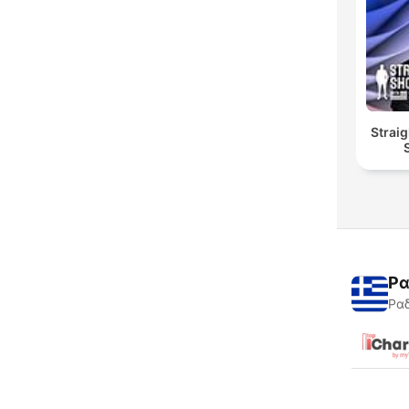
Straig
Ρα
Ραδ