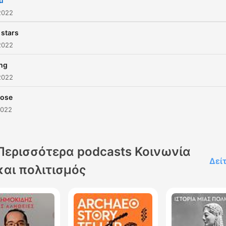
ou
2022
 stars
2022
ing
2022
pose
2022
Περισσότερα podcasts Κοινωνία
Δεί
και πολιτισμός