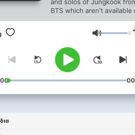
and solos of Jungkook fro
BTS which aren't available
spotify.
Ένταση
:00
00
δια