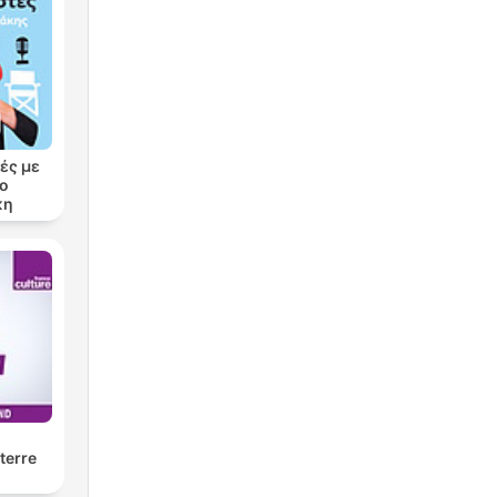
ές με
ρο
κη
terre