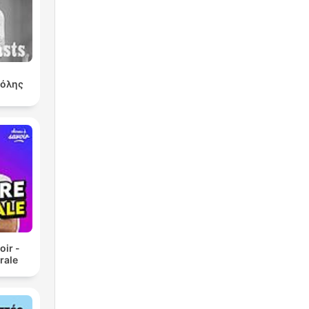
πόλης
oir -
rale