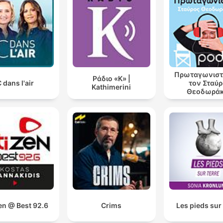
Πρωταγωνιστ
Ράδιο «Κ» |
 dans l'air
τον Σταύ
Kathimerini
Θεοδωρά
en @ Best 92.6
Crims
Les pieds sur 