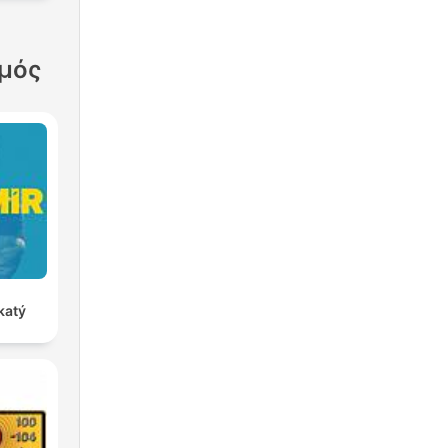
σμός
katý