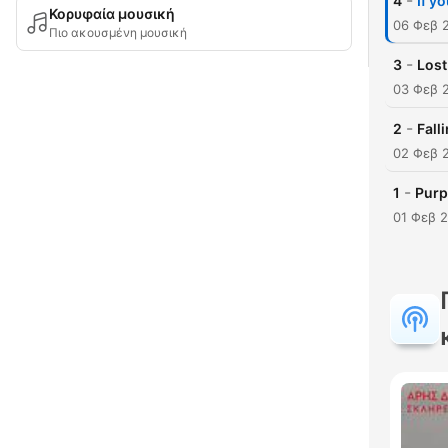
-
4
If y
Κορυφαία μουσική
06 Φεβ 
Πιο ακουσμένη μουσική
-
3
Lost
03 Φεβ 
-
2
Fall
02 Φεβ 
-
1
Pur
01 Φεβ 