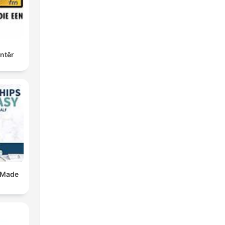
ntêr
 Made