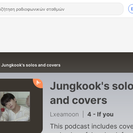
Jungkook's solos and covers
Jungkook's sol
and covers
Lxeamoon
|
4 - If you
This podcast includes cov