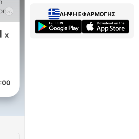
m
 on
ΛΉΨΗ ΕΦΑΡΜΟΓΉΣ
1
x
:00