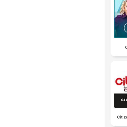
C
Citiz