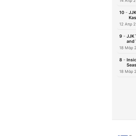
14 Απρ 
-
10
JJK
Kas
12 Απρ 
-
9
JJK 
and 
18 Μάρ 
-
8
Insi
Seas
18 Μάρ 