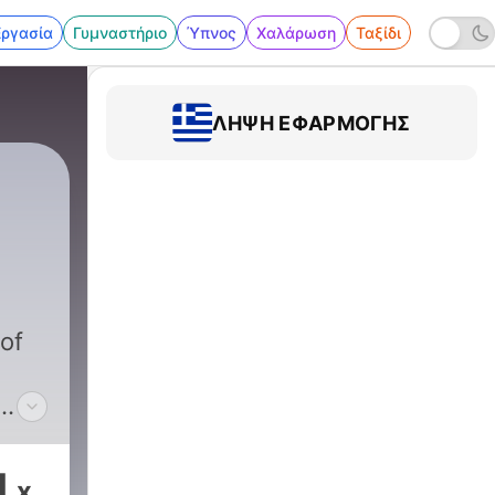
Εργασία
Γυμναστήριο
Ύπνος
Χαλάρωση
Ταξίδι
ΛΉΨΗ ΕΦΑΡΜΟΓΉΣ
 of
e
nese
1
x