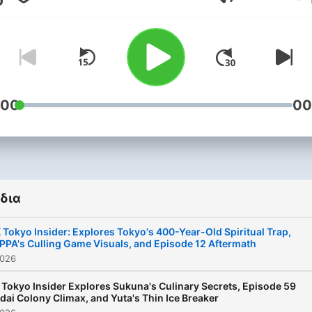
Ένταση
sources to reveal what the
world doesn't know yet. "JJK
Tokyo Insider" explores th
anime and manga through 
local lens. Join us for chill
chats and sharp analysis a
:00
00
uncover hidden cultural
nuances, theories, and deta
often lost in translation.
δια
Become a supporter of thi
podcast:
 Tokyo Insider: Explores Tokyo's 400-Year-Old Spiritual Trap,
PA's Culling Game Visuals, and Episode 12 Aftermath
https://www.spreaker.com/
2026
kaisen-talk-
-6936676/support
.
 Tokyo Insider Explores Sukuna's Culinary Secrets, Episode 59
dai Colony Climax, and Yuta's Thin Ice Breaker