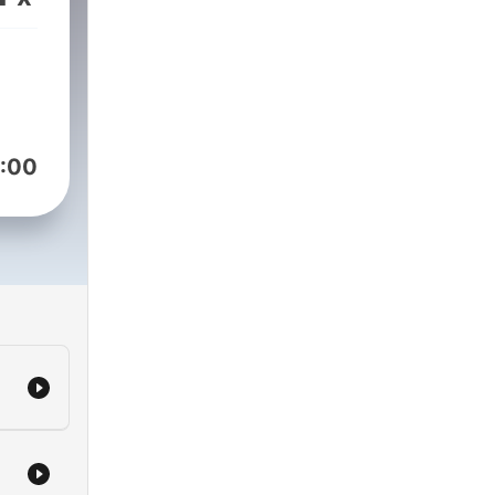
e
a
s we
:00
ils
s
podcast/jujutsu-