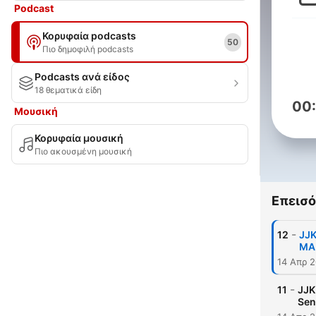
Podcast
Κορυφαία podcasts
50
Πιο δημοφιλή podcasts
Podcasts ανά είδος
18 θεματικά είδη
00
Μουσική
Κορυφαία μουσική
Πιο ακουσμένη μουσική
Επεισό
-
12
JJK
MAP
14 Απρ 
-
11
JJK
Sen