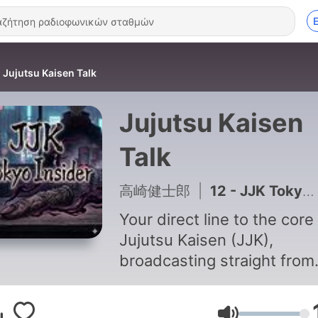
Jujutsu Kaisen Talk
Jujutsu Kaisen
Talk
高崎健士郎
|
12 - JJK Tokyo Insider: Explores Tokyo's 400-Year-Old Spiritual Trap, MAPPA's Culling Game Visuals, and Episode 12 Aftermath
Your direct line to the core
Jujutsu Kaisen (JJK),
broadcasting straight from
Tokyo. We dig deep into th
series using primary Japa